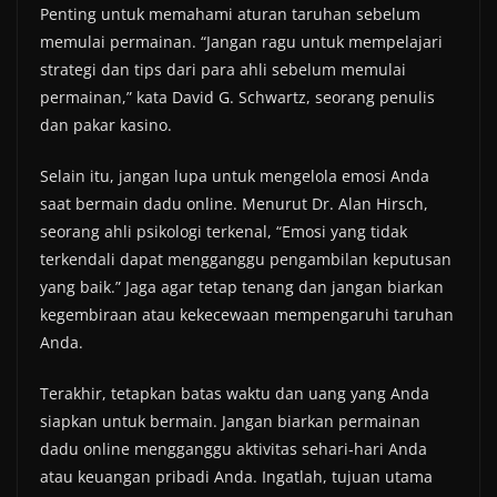
Penting untuk memahami aturan taruhan sebelum
memulai permainan. “Jangan ragu untuk mempelajari
strategi dan tips dari para ahli sebelum memulai
permainan,” kata David G. Schwartz, seorang penulis
dan pakar kasino.
Selain itu, jangan lupa untuk mengelola emosi Anda
saat bermain dadu online. Menurut Dr. Alan Hirsch,
seorang ahli psikologi terkenal, “Emosi yang tidak
terkendali dapat mengganggu pengambilan keputusan
yang baik.” Jaga agar tetap tenang dan jangan biarkan
kegembiraan atau kekecewaan mempengaruhi taruhan
Anda.
Terakhir, tetapkan batas waktu dan uang yang Anda
siapkan untuk bermain. Jangan biarkan permainan
dadu online mengganggu aktivitas sehari-hari Anda
atau keuangan pribadi Anda. Ingatlah, tujuan utama