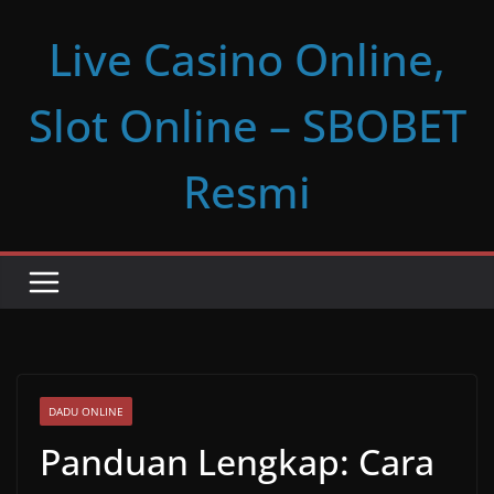
Skip
Live Casino Online,
to
content
Slot Online – SBOBET
Resmi
DADU ONLINE
Panduan Lengkap: Cara