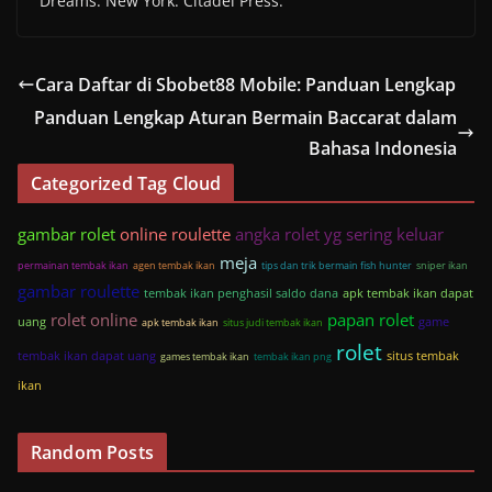
Dreams. New York: Citadel Press.
Cara Daftar di Sbobet88 Mobile: Panduan Lengkap
Panduan Lengkap Aturan Bermain Baccarat dalam
Bahasa Indonesia
Categorized Tag Cloud
gambar rolet
online roulette
angka rolet yg sering keluar
meja
permainan tembak ikan
agen tembak ikan
tips dan trik bermain fish hunter
sniper ikan
gambar roulette
tembak ikan penghasil saldo dana
apk tembak ikan dapat
rolet online
papan rolet
uang
game
apk tembak ikan
situs judi tembak ikan
rolet
tembak ikan dapat uang
situs tembak
games tembak ikan
tembak ikan png
ikan
Random Posts