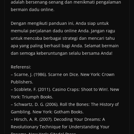
adalah bersenang-senang dan menikmati pengalaman
bermain dadu online.
Dengan mengikuti panduan ini, Anda siap untuk
memulai perjalanan dadu online Anda. Jangan ragu
untuk mencoba berbagai strategi dan mencari tahu
apa yang paling berhasil bagi Anda. Selamat bermain
dan semoga keberuntungan selalu bersama Anda!
Referensi:
– Scarne, J. (1986). Scarne on Dice. New York: Crown
Publishers.
– Scoblete, F. (2011). Casino Craps: Shoot to Win!. New
York: Triumph Books.
– Schwartz, D. G. (2006). Roll the Bones: The History of
Gambling. New York: Gotham Books.
– Hirsch, A. R. (2007). Decoding Your Dreams: A
Revolutionary Technique for Understanding Your