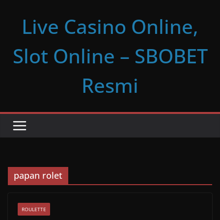
Skip
Live Casino Online,
to
content
Slot Online – SBOBET
Resmi
papan rolet
ROULETTE