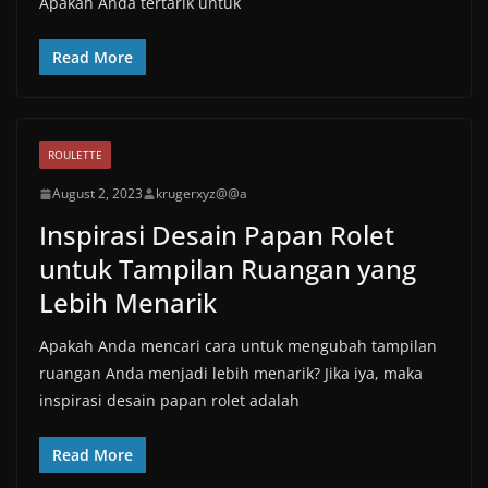
Apakah Anda tertarik untuk
Read More
ROULETTE
August 2, 2023
krugerxyz@@a
Inspirasi Desain Papan Rolet
untuk Tampilan Ruangan yang
Lebih Menarik
Apakah Anda mencari cara untuk mengubah tampilan
ruangan Anda menjadi lebih menarik? Jika iya, maka
inspirasi desain papan rolet adalah
Read More