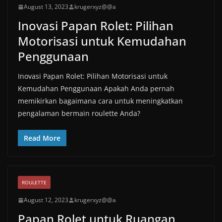
August 13, 2023
krugerxyz@@a
Inovasi Papan Rolet: Pilihan
Motorisasi untuk Kemudahan
Penggunaan
Inovasi Papan Rolet: Pilihan Motorisasi untuk
Kemudahan Penggunaan Apakah Anda pernah
memikirkan bagaimana cara untuk meningkatkan
pengalaman bermain roulette Anda?
Read More
ROULETTE
August 12, 2023
krugerxyz@@a
Papan Rolet untuk Ruangan