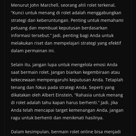
Menurut John Marchell, seorang ahli rolet terkenal,
“Kunci untuk menang di rolet adalah menggabungkan
strategi dan keberuntungan. Penting untuk memahami
peluang dan membuat keputusan berdasarkan
informasi tersebut.” Jadi, penting bagi Anda untuk
melakukan riset dan mempelajari strategi yang efektif
dalam permainan ini.
Selain itu, jangan lupa untuk mengelola emosi Anda
saat bermain rolet. Jangan biarkan kegembiraan atau
kekecewaan mempengaruhi keputusan Anda. Tetaplah
tenang dan fokus pada strategi Anda. Seperti yang
dikatakan oleh Albert Einstein, “Rahasia untuk menang
di rolet adalah tahu kapan harus berhenti.” Jadi, jika
Anda telah mencapai target kemenangan Anda, jangan
ragu untuk berhenti dan menikmati hasilnya.
Dalam kesimpulan, bermain rolet online bisa menjadi