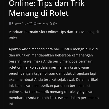
Online: Tips dan Trik
Menang di Rolet
August 16, 2023
krugerxyz@@a
Panduan Bermain Slot Online: Tips dan Trik Menang di
Rolet
Apakah Anda mencari cara baru untuk menghibur diri
dan mungkin mendapatkan beberapa kemenangan
besar? Jika iya, maka Anda perlu mencoba bermain
rolet online. Rolet adalah permainan kasino yang
penuh dengan kegembiraan dan tidak diragukan lagi
akan membuat Anda terpikat sejak awal. Dalam artikel
ini, kami akan memberikan panduan bermain slot
online serta tips dan trik menang di rolet yang akan
membantu Anda meraih kesuksesan dalam permainan
ini.