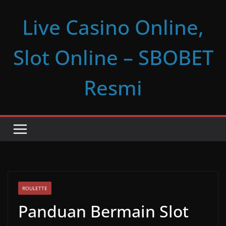
Skip
Live Casino Online,
to
content
Slot Online – SBOBET
Resmi
ROULETTE
Panduan Bermain Slot