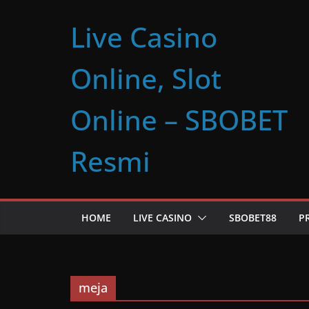
Skip
Live Casino
to
content
Online, Slot
Online – SBOBET
Resmi
HOME
LIVE CASINO
SBOBET88
P
meja