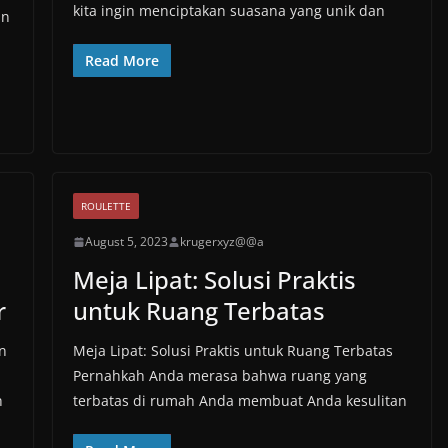
kita ingin menciptakan suasana yang unik dan
an
Read More
ROULETTE
August 5, 2023
krugerxyz@@a
Meja Lipat: Solusi Praktis
r
untuk Ruang Terbatas
n
Meja Lipat: Solusi Praktis untuk Ruang Terbatas
Pernahkah Anda merasa bahwa ruang yang
h
terbatas di rumah Anda membuat Anda kesulitan