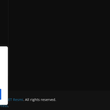
i-
– SBOBET Resmi
. All rights reserved.
ress
.