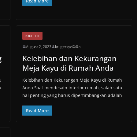
Read More
ROULETTE
August 2, 2023
krugerxyz@@a
g
Kelebihan dan Kekurangan
Meja Kayu di Rumah Anda
u
Kelebihan dan Kekurangan Meja Kayu di Rumah
a
Anda Saat mendesain interior rumah, salah satu
hal penting yang harus dipertimbangkan adalah
Read More