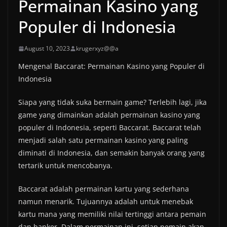
Permainan Kasino yang
Populer di Indonesia
August 10, 2023
krugerxyz@@a
Mengenal Baccarat: Permainan Kasino yang Populer di
Indonesia
Siapa yang tidak suka bermain game? Terlebih lagi, jika
game yang dimainkan adalah permainan kasino yang
populer di Indonesia, seperti Baccarat. Baccarat telah
menjadi salah satu permainan kasino yang paling
diminati di Indonesia, dan semakin banyak orang yang
tertarik untuk mencobanya.
Baccarat adalah permainan kartu yang sederhana
namun menarik. Tujuannya adalah untuk menebak
kartu mana yang memiliki nilai tertinggi antara pemain
dan banker. Dalam permainan ini, setiap pemain akan