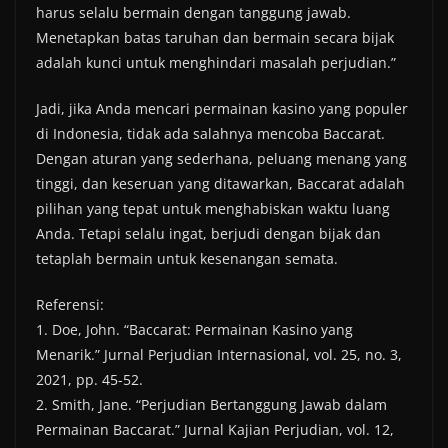
harus selalu bermain dengan tanggung jawab.
Menetapkan batas taruhan dan bermain secara bijak
adalah kunci untuk menghindari masalah perjudian.”
Jadi, jika Anda mencari permainan kasino yang populer
di Indonesia, tidak ada salahnya mencoba Baccarat.
Dengan aturan yang sederhana, peluang menang yang
tinggi, dan keseruan yang ditawarkan, Baccarat adalah
pilihan yang tepat untuk menghabiskan waktu luang
Anda. Tetapi selalu ingat, berjudi dengan bijak dan
tetaplah bermain untuk kesenangan semata.
Referensi:
1. Doe, John. “Baccarat: Permainan Kasino yang
Menarik.” Jurnal Perjudian Internasional, vol. 25, no. 3,
2021, pp. 45-52.
2. Smith, Jane. “Perjudian Bertanggung Jawab dalam
Permainan Baccarat.” Jurnal Kajian Perjudian, vol. 12,