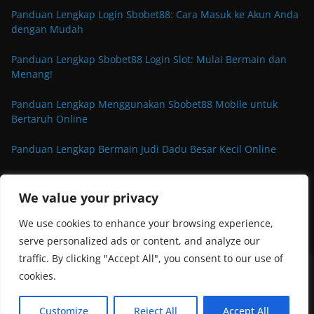
Panduan Lengkap Login Sbobet88: Cara Masuk ke Akun Anda
dengan Mudah
Panduan Lengkap Sbobet88 Login Slot: Mulai Bermain dan
Menang!
Panduan Lengkap Menggunakan Sbobet88 Mobile untuk
Bertaruh Online
Panduan Lengkap Bermain Judi Dadu Besar Kecil Online
Tips Jitu Memenangkan Permainan Agen Slot Online
We value your privacy
We use cookies to enhance your browsing experience,
serve personalized ads or content, and analyze our
traffic. By clicking "Accept All", you consent to our use of
cookies.
Copyright © 2026
Live Casino Online, Slot Online – SBOBET
Resmi
. All rights reserved.
Customize
Reject All
Accept All