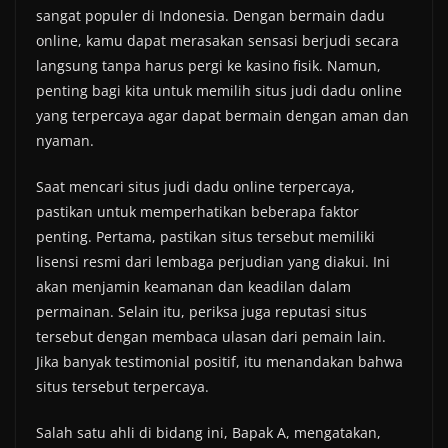
sangat populer di Indonesia. Dengan bermain dadu
online, kamu dapat merasakan sensasi berjudi secara
langsung tanpa harus pergi ke kasino fisik. Namun,
penting bagi kita untuk memilih situs judi dadu online
yang terpercaya agar dapat bermain dengan aman dan
nyaman.
Saat mencari situs judi dadu online terpercaya,
pastikan untuk memperhatikan beberapa faktor
penting. Pertama, pastikan situs tersebut memiliki
lisensi resmi dari lembaga perjudian yang diakui. Ini
akan menjamin keamanan dan keadilan dalam
permainan. Selain itu, periksa juga reputasi situs
tersebut dengan membaca ulasan dari pemain lain.
Jika banyak testimonial positif, itu menandakan bahwa
situs tersebut terpercaya.
Salah satu ahli di bidang ini, Bapak A, mengatakan,