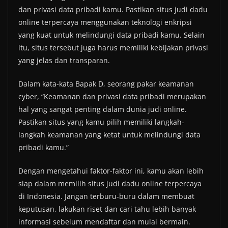
dan privasi data pribadi kamu. Pastikan situs judi dadu
online terpercaya menggunakan teknologi enkripsi
yang kuat untuk melindungi data pribadi kamu. Selain
itu, situs tersebut juga harus memiliki kebijakan privasi
yang jelas dan transparan.
Dalam kata-kata Bapak D, seorang pakar keamanan
cyber, “Keamanan dan privasi data pribadi merupakan
hal yang sangat penting dalam dunia judi online.
Pastikan situs yang kamu pilih memiliki langkah-
langkah keamanan yang ketat untuk melindungi data
pribadi kamu.”
Dengan mengetahui faktor-faktor ini, kamu akan lebih
siap dalam memilih situs judi dadu online terpercaya
di Indonesia. Jangan terburu-buru dalam membuat
keputusan, lakukan riset dan cari tahu lebih banyak
informasi sebelum mendaftar dan mulai bermain.