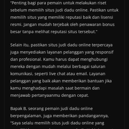
“Penting bagi para pemain untuk melakukan riset
sebelum memilih situs judi dadu online. Pastikan untuk
memilih situs yang memiliki reputasi baik dan lisensi
resmi. Jangan mudah terjebak oleh penawaran bonus
besar tanpa melihat reputasi situs tersebut.”
Selain itu, pastikan situs judi dadu online terpercaya
juga menyediakan layanan pelanggan yang responsif
dan profesional. Kamu harus dapat menghubungi
mereka dengan mudah melalui berbagai saluran
komunikasi, seperti live chat atau email. Layanan
pelanggan yang baik akan memberikan bantuan jika
kamu menghadapi masalah saat bermain dan
menjawab pertanyaanmu dengan cepat.
Bapak B, seorang pemain judi dadu online
berpengalaman, juga memberikan pandangannya,
“Saya selalu memilih situs judi dadu online yang