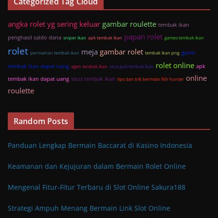
Categorized Tag Cloud
angka rolet yg sering keluar
gambar roulette
tembak ikan
papan rolet
penghasil saldo dana
sniper ikan
apk tembak ikan
games tembak ikan
rolet
meja
gambar rolet
game
permainan tembak ikan
tembak ikan png
rolet online
tembak ikan dapat uang
apk
agen tembak ikan
situs judi tembak ikan
online
tembak ikan dapat uang
situs tembak ikan
tips dan trik bermain fish hunter
roulette
Random Posts
Panduan Lengkap Bermain Baccarat di Kasino Indonesia
Keamanan dan Kejujuran dalam Bermain Rolet Online
Mengenal Fitur-Fitur Terbaru di Slot Online Sakura188
Strategi Ampuh Menang Bermain Link Slot Online