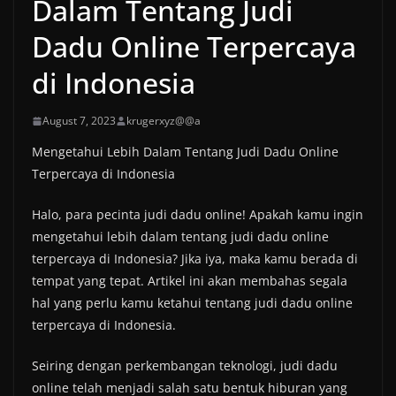
Dalam Tentang Judi
Dadu Online Terpercaya
di Indonesia
August 7, 2023
krugerxyz@@a
Mengetahui Lebih Dalam Tentang Judi Dadu Online
Terpercaya di Indonesia
Halo, para pecinta judi dadu online! Apakah kamu ingin
mengetahui lebih dalam tentang judi dadu online
terpercaya di Indonesia? Jika iya, maka kamu berada di
tempat yang tepat. Artikel ini akan membahas segala
hal yang perlu kamu ketahui tentang judi dadu online
terpercaya di Indonesia.
Seiring dengan perkembangan teknologi, judi dadu
online telah menjadi salah satu bentuk hiburan yang