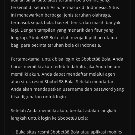
terkenal di seluruh Asia, termasuk di Indonesia. Situs
ini menawarkan berbagai jenis taruhan olahraga,
termasuk sepak bola, basket, tenis, dan masih banyak
lagi. Dengan tampilan yang menarik dan fitur yang
lengkap, Sbobet88 Bola telah menjadi pilihan utama
bagi para pecinta taruhan bola di Indonesia.
Pertama-tama, untuk bisa login ke Sbobet88 Bola, Anda
harus memiliki akun terlebih dahulu. Jika Anda belum
memiliki akun, Anda dapat mendaftar melalui agen
atau situs resmi Sbobet88 Bola. Setelah mendaftar,
Anda akan mendapatkan username dan password yang
bisa digunakan untuk login.
Setelah Anda memiliki akun, berikut adalah langkah-
langkah untuk login ke Sbobet88 Bola:
1. Buka situs resmi Sbobet88 Bola atau aplikasi mobile-