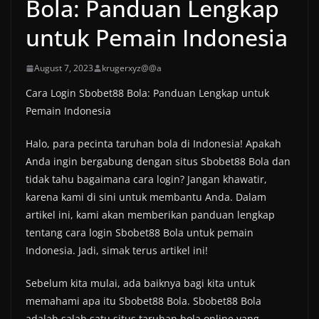
Bola: Panduan Lengkap
untuk Pemain Indonesia
August 7, 2023
krugerxyz@@a
Cara Login Sbobet88 Bola: Panduan Lengkap untuk
Pemain Indonesia
Halo, para pecinta taruhan bola di Indonesia! Apakah
Anda ingin bergabung dengan situs Sbobet88 Bola dan
tidak tahu bagaimana cara login? Jangan khawatir,
karena kami di sini untuk membantu Anda. Dalam
artikel ini, kami akan memberikan panduan lengkap
tentang cara login Sbobet88 Bola untuk pemain
Indonesia. Jadi, simak terus artikel ini!
Sebelum kita mulai, ada baiknya bagi kita untuk
memahami apa itu Sbobet88 Bola. Sbobet88 Bola
adalah salah satu situs taruhan bola online yang