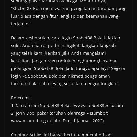
seorang pakar taruhan olahraga. Menurutnya,
“Sbobet88 Bola menawarkan pengalaman taruhan yang
luar biasa dengan fitur lengkap dan keamanan yang
terjamin.”
Dalam kesimpulan, cara login Sbobet88 Bola tidaklah
sulit. Anda hanya perlu mengikuti langkah-langkah
yang telah kami berikan. Jika Anda mengalami
kesulitan, jangan ragu untuk menghubungi layanan
pelanggan Sbobet88 Bola. Jadi, tunggu apa lagi? Segera
login ke Sbobet88 Bola dan nikmati pengalaman
taruhan bola online yang seru dan menguntungkan!
Referensi:
1. Situs resmi Sbobet88 Bola – www.sbobet88bola.com
2. John Doe, pakar taruhan olahraga – (sumber:
wawancara dengan John Doe, 1 Januari 2022)
Catatan: Artikel ini hanya bertujuan memberikan