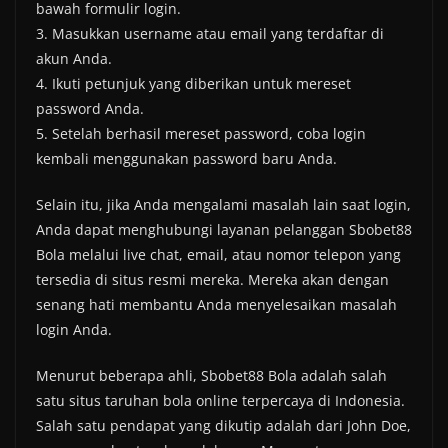
bawah formulir login.
3. Masukkan username atau email yang terdaftar di
akun Anda.
4. Ikuti petunjuk yang diberikan untuk mereset
password Anda.
5. Setelah berhasil mereset password, coba login
kembali menggunakan password baru Anda.
Selain itu, jika Anda mengalami masalah lain saat login,
Anda dapat menghubungi layanan pelanggan Sbobet88
Bola melalui live chat, email, atau nomor telepon yang
tersedia di situs resmi mereka. Mereka akan dengan
senang hati membantu Anda menyelesaikan masalah
login Anda.
Menurut beberapa ahli, Sbobet88 Bola adalah salah
satu situs taruhan bola online terpercaya di Indonesia.
Salah satu pendapat yang dikutip adalah dari John Doe,