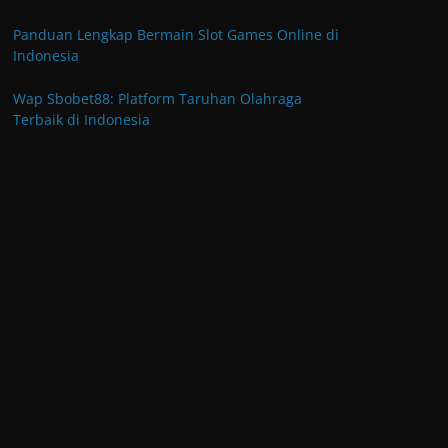
Panduan Lengkap Bermain Slot Games Online di
Indonesia
Wap Sbobet88: Platform Taruhan Olahraga
Terbaik di Indonesia