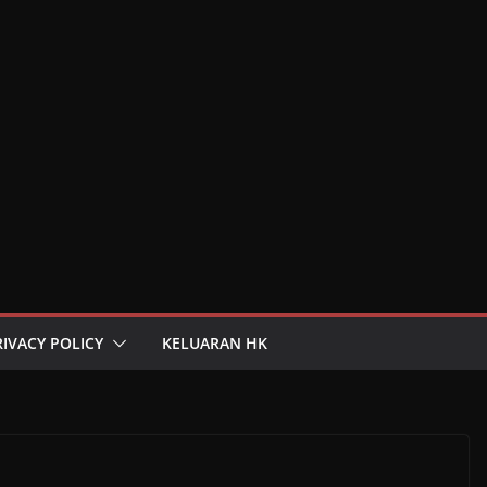
RIVACY POLICY
KELUARAN HK