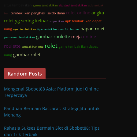
situs tembak ikan
games tembak ikan
situs judi tembak ikan
apk tembak
rolet online
angka
tembak ikan penghasil saldo dana
ikan
rolet yg sering keluar
apk tembak ikan dapat
sniper ikan
papan rolet
uang
agen tembak ikan
tips dan trik bermain fish hunter
gambar roulette
meja
online
permainan tembak ikan
rolet
roulette
game tembak ikan dapat
tembak ikan png
gambar rolet
uang
Random Posts
Mengenal Sbobet88 Asia: Platform Judi Online
Terpercaya
Panduan Bermain Baccarat: Strategi Jitu untuk
Menang
Rahasia Sukses Bermain Slot di Sbobet88: Tips
dan Trik Terbaik