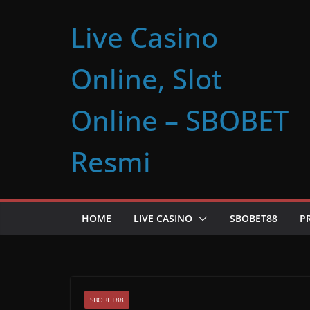
Skip
Live Casino
to
content
Online, Slot
Online – SBOBET
Resmi
HOME
LIVE CASINO
SBOBET88
P
SBOBET88