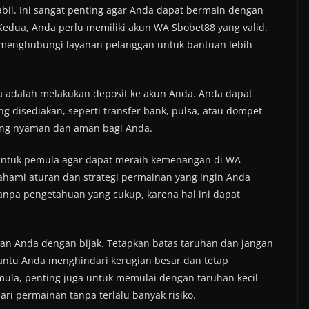
tabil. Ini sangat penting agar Anda dapat bermain dengan
edua, Anda perlu memiliki akun WA Sbobet88 yang valid.
u menghubungi layanan pelanggan untuk bantuan lebih
ya adalah melakukan deposit ke akun Anda. Anda dapat
disediakan, seperti transfer bank, pulsa, atau dompet
ling nyaman dan aman bagi Anda.
k untuk pemula agar dapat meraih kemenangan di WA
hami aturan dan strategi permainan yang ingin Anda
anpa pengetahuan yang cukup, karena hal ini dapat
gan Anda dengan bijak. Tetapkan batas taruhan dan jangan
antu Anda menghindari kerugian besar dan tetap
ula, penting juga untuk memulai dengan taruhan kecil
ri permainan tanpa terlalu banyak risiko.