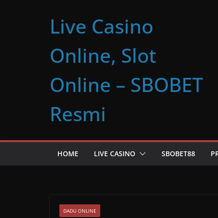
Skip
Live Casino
to
content
Online, Slot
Online – SBOBET
Resmi
HOME
LIVE CASINO
SBOBET88
P
DADU ONLINE