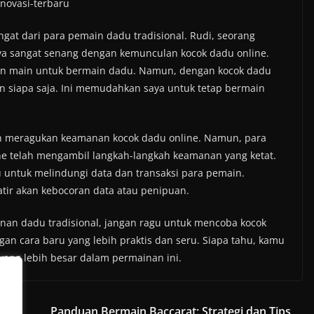
novasi-terbaru
at dari para pemain dadu tradisional. Rudi, seorang
a sangat senang dengan kemunculan kocok dadu online.
wan main untuk bermain dadu. Namun, dengan kocok dadu
an siapa saja. Ini memudahkan saya untuk tetap bermain
ih meragukan keamanan kocok dadu online. Namun, para
ne telah mengambil langkah-langkah keamanan yang ketat.
 untuk melindungi data dan transaksi para pemain.
atir akan kebocoran data atau penipuan.
ainan dadu tradisional, jangan ragu untuk mencoba kocok
an cara baru yang lebih praktis dan seru. Siapa tahu, kamu
ng lebih besar dalam permainan ini.
asuk
Panduan Bermain Baccarat: Strategi dan Tips