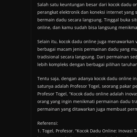
Salah satu keuntungan besar dari kocok dadu o
perangkat elektronik dan koneksi internet yang 
bermain dadu secara langsung. Tinggal buka si
online, dan kamu sudah bisa langsung menikmat
Selain itu, kocok dadu online juga menawarkan
berbagai macam jenis permainan dadu yang mu
tradisional secara langsung. Dari permainan s
lebih kompleks dengan berbagai pilihan taruha
Tentu saja, dengan adanya kocok dadu online in
satunya adalah Profesor Togel, seorang pakar p
Profesor Togel, “Kocok dadu online adalah inova
orang yang ingin menikmati permainan dadu tradi
permainan yang ditawarkan juga membuat perma
Referensi:
1. Togel, Profesor. “Kocok Dadu Online: Inovasi