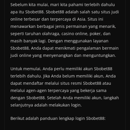
Sebelum kita mulai, mari kita pahami terlebih dahulu
apa itu Sbobet88. Sbobet88 adalah salah satu situs judi
online terbesar dan terpercaya di Asia. Situs ini
menawarkan berbagai jenis permainan yang menarik,
seperti taruhan olahraga, casino online, poker, dan
masih banyak lagi. Dengan menggunakan layanan
Sbobet88, Anda dapat menikmati pengalaman bermain
judi online yang menyenangkan dan menguntungkan.
Untuk memulai, Anda perlu memiliki akun Sbobet88
terlebih dahulu. Jika Anda belum memiliki akun, Anda
dapat mendaftar melalui situs resmi Sbobet88 atau
melalui agen-agen terpercaya yang bekerja sama
dengan Sbobet88. Setelah Anda memiliki akun, langkah
selanjutnya adalah melakukan login.
Berikut adalah panduan lengkap login Sbobet88: