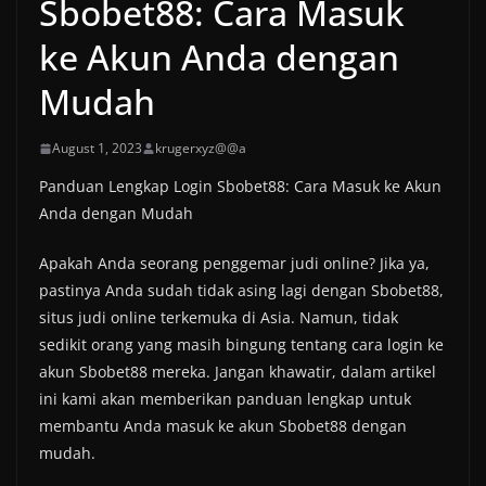
Sbobet88: Cara Masuk
ke Akun Anda dengan
Mudah
August 1, 2023
krugerxyz@@a
Panduan Lengkap Login Sbobet88: Cara Masuk ke Akun
Anda dengan Mudah
Apakah Anda seorang penggemar judi online? Jika ya,
pastinya Anda sudah tidak asing lagi dengan Sbobet88,
situs judi online terkemuka di Asia. Namun, tidak
sedikit orang yang masih bingung tentang cara login ke
akun Sbobet88 mereka. Jangan khawatir, dalam artikel
ini kami akan memberikan panduan lengkap untuk
membantu Anda masuk ke akun Sbobet88 dengan
mudah.