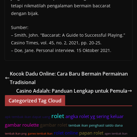
tetapi nikmatilah pengalaman bermain baccarat
dengan bijak.
Sumber:
– Smith, John. “Baccarat: A Guide to Successful Playing.”
Casino Times, vol. 45, no. 2, 2021, pp. 20-25.
– Doe, Jane. Personal interview. 15 Oktober 2021.
Kocok Dadu Online: Cara Baru Bermain Permainan
Tradisional
Casino Adalah: Panduan Lengkap untuk Pemula
Categorized Tag Cloud
rolet
angka rolet yg sering keluar
apk tembak ikan dapat uang
gambar roulette
gambar rolet
tembak ikan penghasil saldo dana
rolet online
papan rolet
tembak ikan png
games tembak ikan
agen tembak ikan