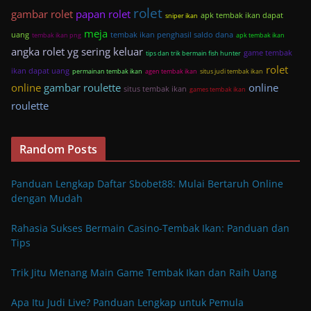
rolet
gambar rolet
papan rolet
apk tembak ikan dapat
sniper ikan
meja
uang
tembak ikan penghasil saldo dana
tembak ikan png
apk tembak ikan
angka rolet yg sering keluar
game tembak
tips dan trik bermain fish hunter
rolet
ikan dapat uang
permainan tembak ikan
agen tembak ikan
situs judi tembak ikan
online
gambar roulette
online
situs tembak ikan
games tembak ikan
roulette
Random Posts
Panduan Lengkap Daftar Sbobet88: Mulai Bertaruh Online
dengan Mudah
Rahasia Sukses Bermain Casino-Tembak Ikan: Panduan dan
Tips
Trik Jitu Menang Main Game Tembak Ikan dan Raih Uang
Apa Itu Judi Live? Panduan Lengkap untuk Pemula