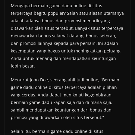
Mengapa bermain game dadu online di situs
terpercaya begitu populer? Salah satu alasan utamanya
adalah adanya bonus dan promosi menarik yang
ditawarkan oleh situs tersebut. Banyak situs terpercaya
menawarkan bonus selamat datang, bonus setoran,
dan promosi lainnya kepada para pemain. Ini adalah
kesempatan yang bagus untuk meningkatkan peluang
Anda untuk menang dan mendapatkan keuntungan
lebih besar.
Menurut John Doe, seorang ahli judi online, “Bermain
game dadu online di situs terpercaya adalah pilihan
yang cerdas. Anda dapat menikmati kegembiraan
bermain game dadu kapan saja dan di mana saja,
sambil mendapatkan keuntungan dari bonus dan
promosi yang ditawarkan oleh situs tersebut.”
Selain itu, bermain game dadu online di situs