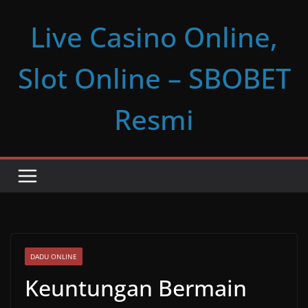
Skip
Live Casino Online,
to
content
Slot Online – SBOBET
Resmi
DADU ONLINE
Keuntungan Bermain