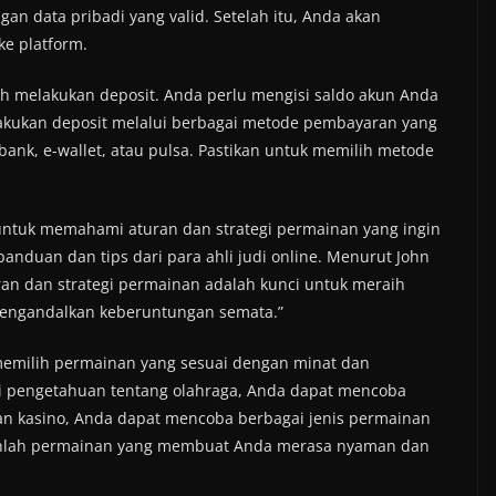
an data pribadi yang valid. Setelah itu, Anda akan
e platform.
ah melakukan deposit. Anda perlu mengisi saldo akun Anda
akukan deposit melalui berbagai metode pembayaran yang
bank, e-wallet, atau pulsa. Pastikan untuk memilih metode
ntuk memahami aturan dan strategi permainan yang ingin
nduan dan tips dari para ahli judi online. Menurut John
ran dan strategi permainan adalah kunci untuk meraih
mengandalkan keberuntungan semata.”
memilih permainan yang sesuai dengan minat dan
ki pengetahuan tentang olahraga, Anda dapat mencoba
nan kasino, Anda dapat mencoba berbagai jenis permainan
ilihlah permainan yang membuat Anda merasa nyaman dan