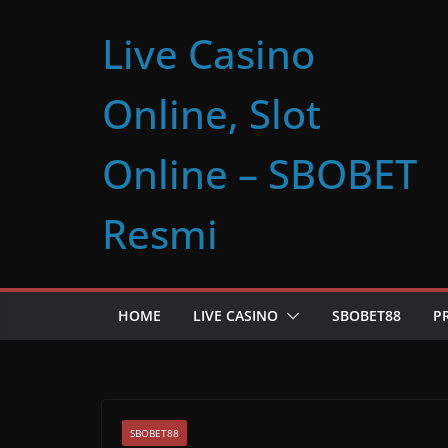
Skip
Live Casino
to
content
Online, Slot
Online – SBOBET
Resmi
HOME
LIVE CASINO
SBOBET88
P
SBOBET88