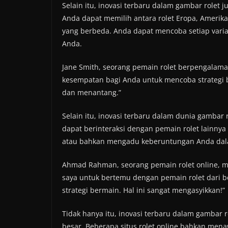
Selain itu, inovasi terbaru dalam gambar rolet
Anda dapat memilih antara rolet Eropa, Amerika,
yang berbeda. Anda dapat mencoba setiap vari
Anda.
Jane Smith, seorang pemain rolet berpengalama
kesempatan bagi Anda untuk mencoba strategi 
dan menantang.”
Selain itu, inovasi terbaru dalam dunia gambar 
dapat berinteraksi dengan pemain rolet lainny
atau bahkan mengadu keberuntungan Anda dala
Ahmad Rahman, seorang pemain rolet online, me
saya untuk bertemu dengan pemain rolet dari 
strategi bermain. Hal ini sangat mengasyikkan!”
Tidak hanya itu, inovasi terbaru dalam gamba
besar. Beberapa situs rolet online bahkan mena