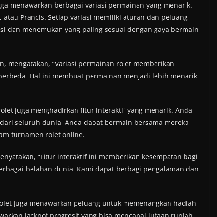
 juga menawarkan berbagai variasi permainan yang menarik.
 atau Prancis. Setiap variasi memiliki aturan dan peluang
asi dan menemukan yang paling sesuai dengan gaya bermain
n, mengatakan, “Variasi permainan rolet memberikan
berbeda. Hal ini membuat permainan menjadi lebih menarik
rolet juga menghadirkan fitur interaktif yang menarik. Anda
a dari seluruh dunia. Anda dapat bermain bersama mereka
m turnamen rolet online.
nyatakan, “Fitur interaktif ini memberikan kesempatan bagi
berbagai belahan dunia. Kami dapat berbagi pengalaman dan
r rolet juga menawarkan peluang untuk memenangkan hadiah
warkan jackpot progresif yang bisa mencapai jutaan rupiah.