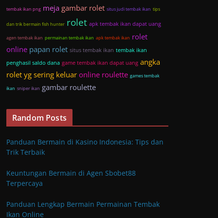
meja
gambar rolet
tembak ikan png
situs judi tembak ikan
tips
rolet
apk tembak ikan dapat uang
dan trik bermain fish hunter
rolet
agen tembak ikan
permainan tembak ikan
apk tembak ikan
online
papan rolet
situs tembak ikan
tembak ikan
angka
penghasil saldo dana
game tembak ikan dapat uang
rolet yg sering keluar
online roulette
games tembak
gambar roulette
ikan
sniper ikan
Random Posts
Panduan Bermain di Kasino Indonesia: Tips dan
Trik Terbaik
Keuntungan Bermain di Agen Sbobet88
Terpercaya
Panduan Lengkap Bermain Permainan Tembak
Ikan Online