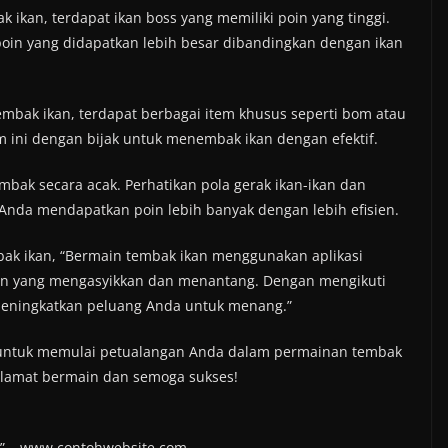
 ikan, terdapat ikan boss yang memiliki poin yang tinggi.
oin yang didapatkan lebih besar dibandingkan dengan ikan
mbak ikan, terdapat berbagai item khusus seperti bom atau
m ini dengan bijak untuk menembak ikan dengan efektif.
bak secara acak. Perhatikan pola gerak ikan-ikan dan
Anda mendapatkan poin lebih banyak dengan lebih efisien.
bak ikan, “Bermain tembak ikan menggunakan aplikasi
n yang mengasyikkan dan menantang. Dengan mengikuti
meningkatkan peluang Anda untuk menang.”
 untuk memulai petualangan Anda dalam permainan tembak
elamat bermain dan semoga sukses!
a” – www.contohwebsite.com