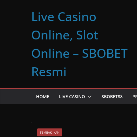
Skip
Live Casino
to
content
Online, Slot
Online – SBOBET
Resmi
HOME
LIVE CASINO
SBOBET88
P
TEMBAK IKAN