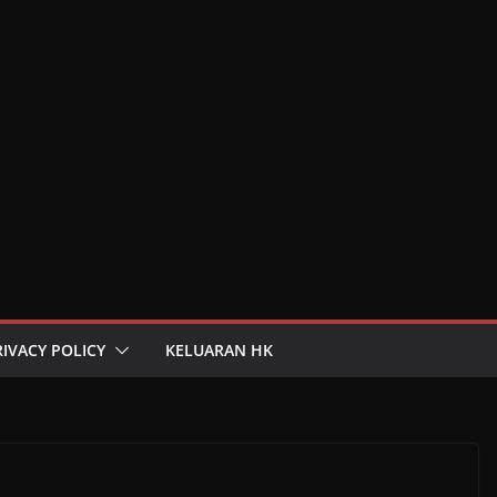
RIVACY POLICY
KELUARAN HK