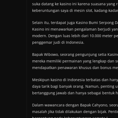
suka datang ke kasino ini karena suasana yang
keberuntungan saya di mesin slot, kadang-kada
Selain itu, terdapat juga Kasino Bumi Serpong D
Kasino ini menawarkan pengalaman berjudi yan
modern. Dengan luas lebih dari 10.000 meter per
penggemar judi di Indonesia.
Bapak Wibowo, seorang pengunjung setia Kasino
mereka memiliki permainan yang lengkap dan s
mendapatkan penawaran khusus dan bonus menar
Meskipun kasino di Indonesia terbatas dan han
daya tarik bagi banyak orang. Namun, penting 
bertanggung jawab dan hanya sebagai bentuk h
Dalam wawancara dengan Bapak Cahyono, seoran
masalah jika tidak dilakukan dengan bijak. Pen