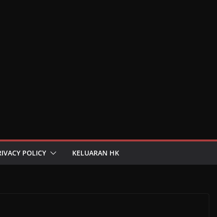
RIVACY POLICY
KELUARAN HK