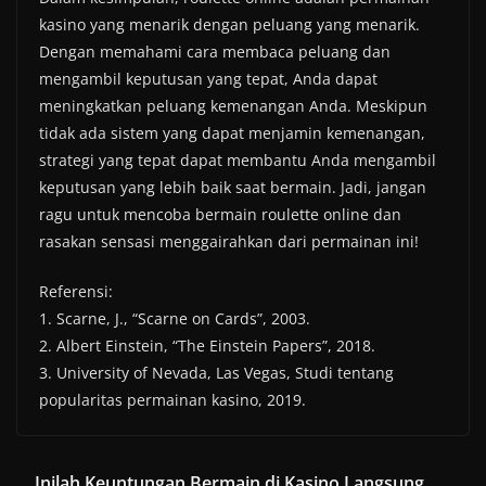
kasino yang menarik dengan peluang yang menarik.
Dengan memahami cara membaca peluang dan
mengambil keputusan yang tepat, Anda dapat
meningkatkan peluang kemenangan Anda. Meskipun
tidak ada sistem yang dapat menjamin kemenangan,
strategi yang tepat dapat membantu Anda mengambil
keputusan yang lebih baik saat bermain. Jadi, jangan
ragu untuk mencoba bermain roulette online dan
rasakan sensasi menggairahkan dari permainan ini!
Referensi:
1. Scarne, J., “Scarne on Cards”, 2003.
2. Albert Einstein, “The Einstein Papers”, 2018.
3. University of Nevada, Las Vegas, Studi tentang
popularitas permainan kasino, 2019.
Inilah Keuntungan Bermain di Kasino Langsung