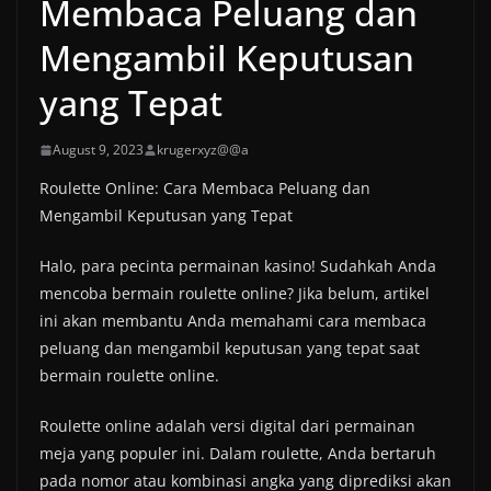
Membaca Peluang dan
Mengambil Keputusan
yang Tepat
August 9, 2023
krugerxyz@@a
Roulette Online: Cara Membaca Peluang dan
Mengambil Keputusan yang Tepat
Halo, para pecinta permainan kasino! Sudahkah Anda
mencoba bermain roulette online? Jika belum, artikel
ini akan membantu Anda memahami cara membaca
peluang dan mengambil keputusan yang tepat saat
bermain roulette online.
Roulette online adalah versi digital dari permainan
meja yang populer ini. Dalam roulette, Anda bertaruh
pada nomor atau kombinasi angka yang diprediksi akan