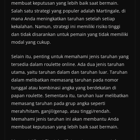
membuat keputusan yang lebih baik saat bermain.
Salah satu strategi yang populer adalah Martingale, di
mana Anda meningkatkan taruhan setelah setiap
kekalahan. Namun, strategi ini memiliki risiko tinggi
dan tidak disarankan untuk pemain yang tidak memiliki
modal yang cukup.
Selain itu, penting untuk memahami jenis taruhan yang
tersedia dalam roulette online. Ada dua jenis taruhan
utama, yaitu taruhan dalam dan taruhan luar. Taruhan
dalam melibatkan memasang taruhan pada nomor
tunggal atau kombinasi angka yang berdekatan di
papan roulette. Sementara itu, taruhan luar melibatkan
memasang taruhan pada grup angka seperti
merah/hitam, ganjil/genap, atau tinggi/rendah.
Memahami jenis taruhan ini akan membantu Anda
membuat keputusan yang lebih baik saat bermain.