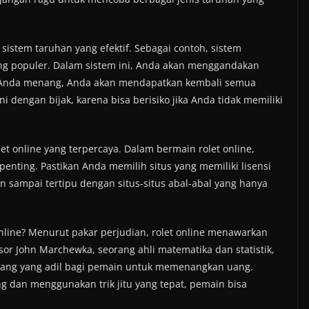
 sistem taruhan yang efektif. Sebagai contoh, sistem
ang populer. Dalam sistem ini, Anda akan menggandakan
ika Anda menang, Anda akan mendapatkan kembali semua
 dengan bijak, karena bisa berisiko jika Anda tidak memiliki
let online yang terpercaya. Dalam bermain rolet online,
enting. Pastikan Anda memilih situs yang memiliki lisensi
 sampai tertipu dengan situs-situs abal-abal yang hanya
line? Menurut pakar perjudian, rolet online menawarkan
or John Marchewka, seorang ahli matematika dan statistik,
uang yang adil bagi pemain untuk memenangkan uang.
dan menggunakan trik jitu yang tepat, pemain bisa