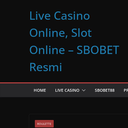
Skip
Live Casino
to
content
Online, Slot
Online – SBOBET
Resmi
HOME
LIVE CASINO
SBOBET88
P
ROULETTE