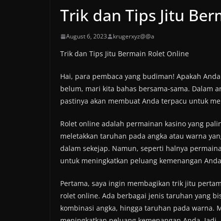
Trik dan Tips Jitu Be
August 6, 2023
krugerxyz@@a
Trik dan Tips Jitu Bermain Rolet Online
Hai, para pembaca yang budiman! Apakah Anda 
belum, mari kita bahas bersama-sama. Dalam arti
pastinya akan membuat Anda terpacu untuk men
Rolet online adalah permainan kasino yang pal
meletakkan taruhan pada angka atau warna yan
dalam sekejap. Namun, seperti halnya permainan
untuk meningkatkan peluang kemenangan Anda
Pertama, saya ingin membagikan trik jitu perta
rolet online. Ada berbagai jenis taruhan yang b
kombinasi angka, hingga taruhan pada warna. M
meningkatkan peluang kemenangan Anda. Jadi, 