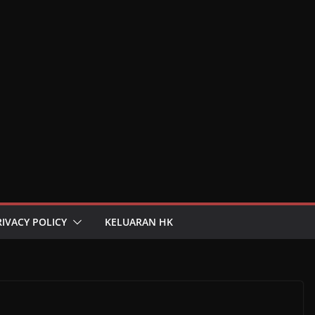
RIVACY POLICY
KELUARAN HK