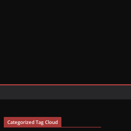
Categorized Tag Cloud