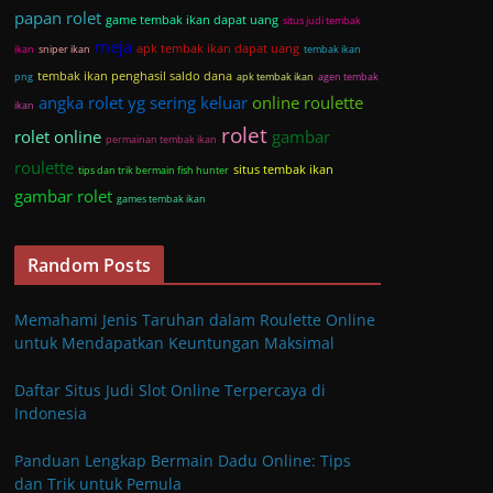
papan rolet
game tembak ikan dapat uang
situs judi tembak
meja
apk tembak ikan dapat uang
ikan
sniper ikan
tembak ikan
tembak ikan penghasil saldo dana
png
apk tembak ikan
agen tembak
angka rolet yg sering keluar
online roulette
ikan
rolet
rolet online
gambar
permainan tembak ikan
roulette
situs tembak ikan
tips dan trik bermain fish hunter
gambar rolet
games tembak ikan
Random Posts
Memahami Jenis Taruhan dalam Roulette Online
untuk Mendapatkan Keuntungan Maksimal
Daftar Situs Judi Slot Online Terpercaya di
Indonesia
Panduan Lengkap Bermain Dadu Online: Tips
dan Trik untuk Pemula