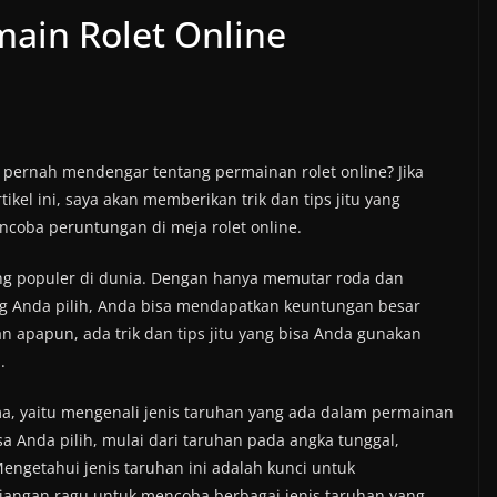
rmain Rolet Online
pernah mendengar tentang permainan rolet online? Jika
kel ini, saya akan memberikan trik dan tips jitu yang
coba peruntungan di meja rolet online.
ing populer di dunia. Dengan hanya memutar roda dan
g Anda pilih, Anda bisa mendapatkan keuntungan besar
 apapun, ada trik dan tips jitu yang bisa Anda gunakan
.
ma, yaitu mengenali jenis taruhan yang ada dalam permainan
isa Anda pilih, mulai dari taruhan pada angka tunggal,
engetahui jenis taruhan ini adalah kunci untuk
jangan ragu untuk mencoba berbagai jenis taruhan yang