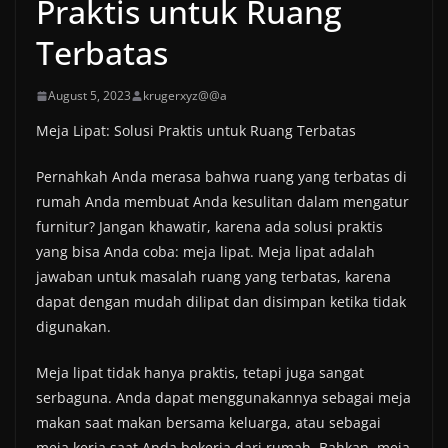
Praktis untuk Ruang
Terbatas
August 5, 2023
krugerxyz@@a
Meja Lipat: Solusi Praktis untuk Ruang Terbatas
Pernahkah Anda merasa bahwa ruang yang terbatas di
rumah Anda membuat Anda kesulitan dalam mengatur
furnitur? Jangan khawatir, karena ada solusi praktis
yang bisa Anda coba: meja lipat. Meja lipat adalah
jawaban untuk masalah ruang yang terbatas, karena
dapat dengan mudah dilipat dan disimpan ketika tidak
digunakan.
Meja lipat tidak hanya praktis, tetapi juga sangat
serbaguna. Anda dapat menggunakannya sebagai meja
makan saat makan bersama keluarga, atau sebagai
meja kerja saat Anda bekerja dari rumah. Bahkan, meja