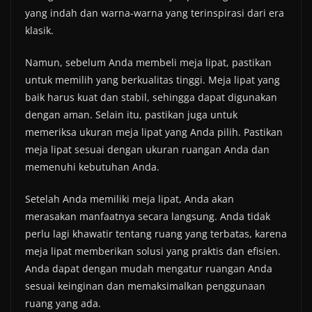
yang indah dan warna-warna yang terinspirasi dari era
klasik.
Namun, sebelum Anda membeli meja lipat, pastikan
untuk memilih yang berkualitas tinggi. Meja lipat yang
baik harus kuat dan stabil, sehingga dapat digunakan
dengan aman. Selain itu, pastikan juga untuk
memeriksa ukuran meja lipat yang Anda pilih. Pastikan
meja lipat sesuai dengan ukuran ruangan Anda dan
memenuhi kebutuhan Anda.
Setelah Anda memiliki meja lipat, Anda akan
merasakan manfaatnya secara langsung. Anda tidak
perlu lagi khawatir tentang ruang yang terbatas, karena
meja lipat memberikan solusi yang praktis dan efisien.
Anda dapat dengan mudah mengatur ruangan Anda
sesuai keinginan dan memaksimalkan penggunaan
ruang yang ada.