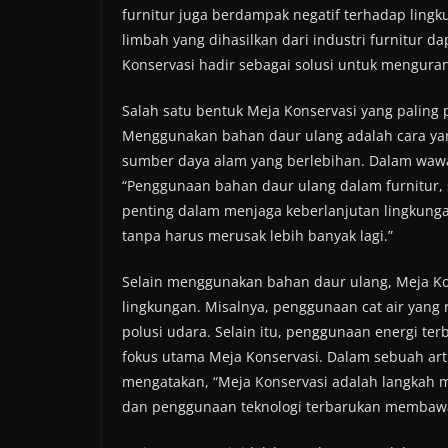
furnitur juga berdampak negatif terhadap ling
limbah yang dihasilkan dari industri furnitur 
Konservasi hadir sebagai solusi untuk menguran
Salah satu bentuk Meja Konservasi yang paling 
Menggunakan bahan daur ulang adalah cara ya
sumber daya alam yang berlebihan. Dalam wawa
“Penggunaan bahan daur ulang dalam furnitur, 
penting dalam menjaga keberlanjutan lingkung
tanpa harus merusak lebih banyak lagi.”
Selain menggunakan bahan daur ulang, Meja Ko
lingkungan. Misalnya, penggunaan cat air yang
polusi udara. Selain itu, penggunaan energi te
fokus utama Meja Konservasi. Dalam sebuah artike
mengatakan, “Meja Konservasi adalah langkah m
dan penggunaan teknologi terbarukan membawa 