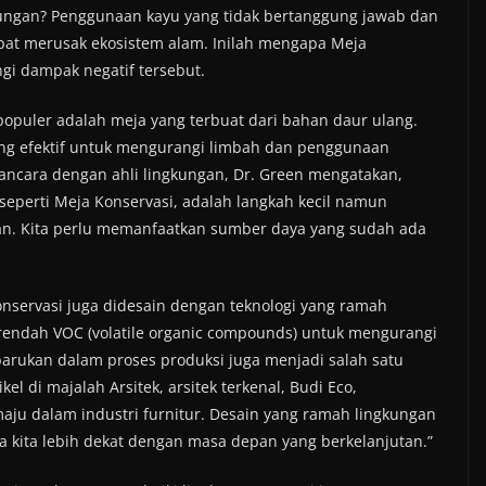
kungan? Penggunaan kayu yang tidak bertanggung jawab dan
dapat merusak ekosistem alam. Inilah mengapa Meja
gi dampak negatif tersebut.
populer adalah meja yang terbuat dari bahan daur ulang.
ng efektif untuk mengurangi limbah dan penggunaan
ncara dengan ahli lingkungan, Dr. Green mengatakan,
seperti Meja Konservasi, adalah langkah kecil namun
an. Kita perlu memanfaatkan sumber daya yang sudah ada
nservasi juga didesain dengan teknologi yang ramah
 rendah VOC (volatile organic compounds) untuk mengurangi
rbarukan dalam proses produksi juga menjadi salah satu
l di majalah Arsitek, arsitek terkenal, Budi Eco,
aju dalam industri furnitur. Desain yang ramah lingkungan
kita lebih dekat dengan masa depan yang berkelanjutan.”