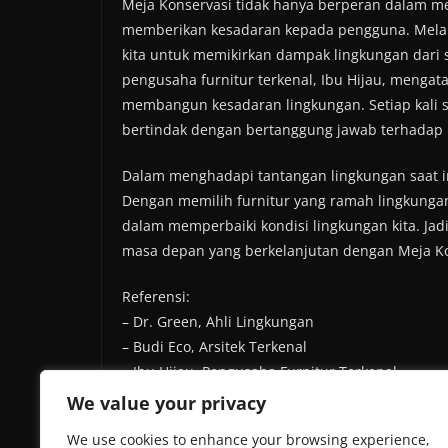
Meja Konservasi tidak hanya berperan dalam me
memberikan kesadaran kepada pengguna. Melal
kita untuk memikirkan dampak lingkungan dari 
pengusaha furnitur terkenal, Ibu Hijau, mengata
membangun kesadaran lingkungan. Setiap kali s
bertindak dengan bertanggung jawab terhadap 
Dalam menghadapi tantangan lingkungan saat ini
Dengan memilih furnitur yang ramah lingkungan 
dalam memperbaiki kondisi lingkungan kita. Jad
masa depan yang berkelanjutan dengan Meja Ko
Referensi:
– Dr. Green, Ahli Lingkungan
– Budi Eco, Arsitek Terkenal
– Ibu Hijau, Pengusaha Furnitur Terkenal
We value your privacy
We use cookies to enhance your browsing experience,