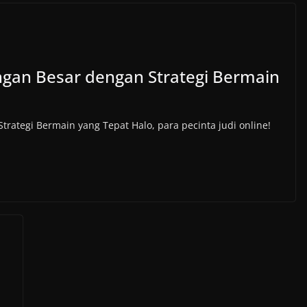
ngan Besar dengan Strategi Bermain
rategi Bermain yang Tepat Halo, para pecinta judi online!