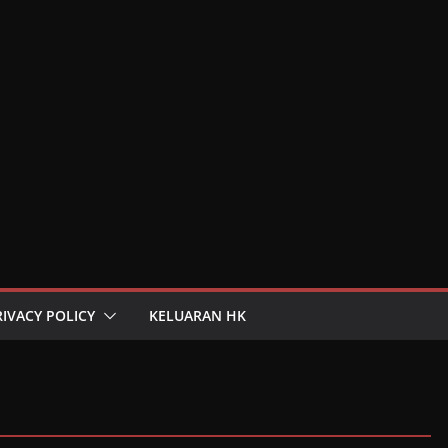
RIVACY POLICY
KELUARAN HK