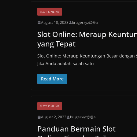
SLOT ONLINE
August 10, 2023
krugerxyz@@a
Slot Online: Meraup Keuntu
yang Tepat
Slot Online: Meraup Keuntungan Besar dengan St
Jika Anda adalah salah satu
Read More
SLOT ONLINE
August 2, 2023
krugerxyz@@a
Panduan Bermain Slot