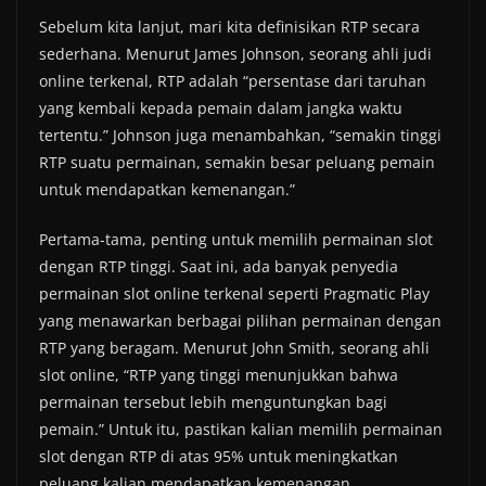
Sebelum kita lanjut, mari kita definisikan RTP secara
sederhana. Menurut James Johnson, seorang ahli judi
online terkenal, RTP adalah “persentase dari taruhan
yang kembali kepada pemain dalam jangka waktu
tertentu.” Johnson juga menambahkan, “semakin tinggi
RTP suatu permainan, semakin besar peluang pemain
untuk mendapatkan kemenangan.”
Pertama-tama, penting untuk memilih permainan slot
dengan RTP tinggi. Saat ini, ada banyak penyedia
permainan slot online terkenal seperti Pragmatic Play
yang menawarkan berbagai pilihan permainan dengan
RTP yang beragam. Menurut John Smith, seorang ahli
slot online, “RTP yang tinggi menunjukkan bahwa
permainan tersebut lebih menguntungkan bagi
pemain.” Untuk itu, pastikan kalian memilih permainan
slot dengan RTP di atas 95% untuk meningkatkan
peluang kalian mendapatkan kemenangan.