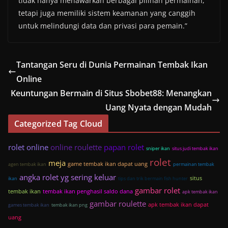
tidak hanya menawarkan berbagai pilihan permainan,
tetapi juga memiliki sistem keamanan yang canggih
untuk melindungi data dan privasi para pemain.”
Tantangan Seru di Dunia Permainan Tembak Ikan
Online
Keuntungan Bermain di Situs Sbobet88: Menangkan
Uang Nyata dengan Mudah
Categorized Tag Cloud
rolet online
online roulette
papan rolet
sniper ikan
situs judi tembak ikan
rolet
meja
game tembak ikan dapat uang
agen tembak ikan
permainan tembak
angka rolet yg sering keluar
situs
ikan
tips dan trik bermain fish hunter
gambar rolet
tembak ikan
tembak ikan penghasil saldo dana
apk tembak ikan
gambar roulette
apk tembak ikan dapat
games tembak ikan
tembak ikan png
uang