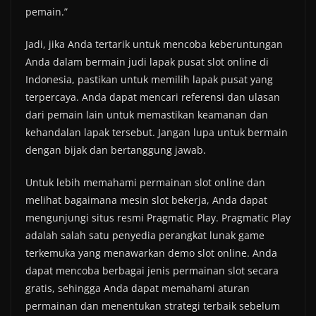
pemain.”
Jadi, jika Anda tertarik untuk mencoba keberuntungan
Anda dalam bermain judi lapak pusat slot online di
Indonesia, pastikan untuk memilih lapak pusat yang
terpercaya. Anda dapat mencari referensi dan ulasan
dari pemain lain untuk memastikan keamanan dan
kehandalan lapak tersebut. Jangan lupa untuk bermain
dengan bijak dan bertanggung jawab.
Untuk lebih memahami permainan slot online dan
melihat bagaimana mesin slot bekerja, Anda dapat
mengunjungi situs resmi Pragmatic Play. Pragmatic Play
adalah salah satu penyedia perangkat lunak game
terkemuka yang menawarkan demo slot online. Anda
dapat mencoba berbagai jenis permainan slot secara
gratis, sehingga Anda dapat memahami aturan
permainan dan menentukan strategi terbaik sebelum