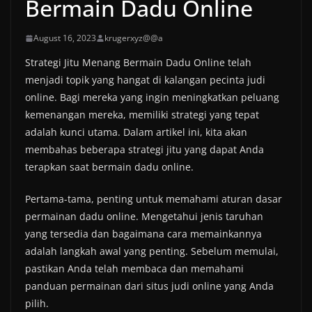
Bermain Dadu Online
August 16, 2023
krugerxyz@@a
Strategi Jitu Menang Bermain Dadu Online telah
menjadi topik yang hangat di kalangan pecinta judi
online. Bagi mereka yang ingin meningkatkan peluang
kemenangan mereka, memiliki strategi yang tepat
adalah kunci utama. Dalam artikel ini, kita akan
membahas beberapa strategi jitu yang dapat Anda
terapkan saat bermain dadu online.
Pertama-tama, penting untuk memahami aturan dasar
permainan dadu online. Mengetahui jenis taruhan
yang tersedia dan bagaimana cara memainkannya
adalah langkah awal yang penting. Sebelum memulai,
pastikan Anda telah membaca dan memahami
panduan permainan dari situs judi online yang Anda
pilih.