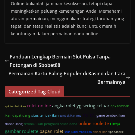
Online bukanlah jaminan kesuksesan, tetapi dapat
meningkatkan peluang kemenangan Anda. Memahami
aturan permainan, menggunakan strategi taruhan yang
tepat, dan tetap realistis adalah kunci untuk meraih
keuntungan dalam permainan dadu online.
Panduan Lengkap Bermain Slot Pulsa Tanpa
Potongan di Sbobet88
Permainan Kartu Paling Populer di Kasino dan Cara
Bermainnya
Categorized Tag Cloud
rolet online
angka rolet yg sering keluar
apk tembak
apk tembak ikan
rolet
ikan dapat uang
situs tembak ikan
game tembak ikan
tembak ikan png
online roulette
meja
dapat uang
tembak ikan penghasil saldo dana
gambar roulette
papan rolet
situs judi tembak ikan
sniper ikan
tips dan trik