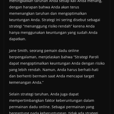
meningkatkan taruhan Anda setiap kali Anda menang,
dengan harapan bahwa Anda akan terus
memenangkan taruhan dan mengoptimalkan
keuntungan Anda. Strategi ini sering disebut sebagai
strategi “menanggung risiko rendah” karena Anda
hanya menggunakan keuntungan yang sudah Anda
dapatkan.
Jane Smith, seorang pemain dadu online
berpengalaman, menjelaskan bahwa “Strategi Paroli
dapat mengoptimalkan keuntungan Anda dengan risiko
yang lebih rendah. Namun, Anda harus berhati-hati
dan berhenti bermain saat Anda mencapai target
kemenangan Anda.”
Selain strategi taruhan, Anda juga dapat
mempertimbangkan faktor keberuntungan dalam
permainan dadu online. Sebagai permainan yang
bergantung pada keberuntungan, tidak ada strategi