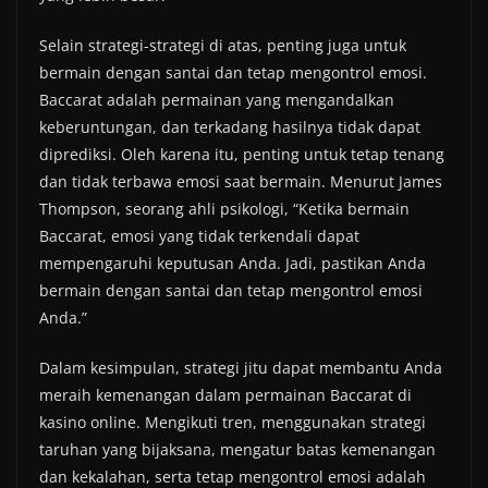
Selain strategi-strategi di atas, penting juga untuk
bermain dengan santai dan tetap mengontrol emosi.
Baccarat adalah permainan yang mengandalkan
keberuntungan, dan terkadang hasilnya tidak dapat
diprediksi. Oleh karena itu, penting untuk tetap tenang
dan tidak terbawa emosi saat bermain. Menurut James
Thompson, seorang ahli psikologi, “Ketika bermain
Baccarat, emosi yang tidak terkendali dapat
mempengaruhi keputusan Anda. Jadi, pastikan Anda
bermain dengan santai dan tetap mengontrol emosi
Anda.”
Dalam kesimpulan, strategi jitu dapat membantu Anda
meraih kemenangan dalam permainan Baccarat di
kasino online. Mengikuti tren, menggunakan strategi
taruhan yang bijaksana, mengatur batas kemenangan
dan kekalahan, serta tetap mengontrol emosi adalah