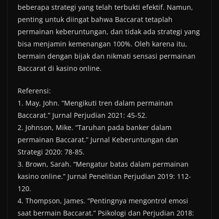
beberapa strategi yang telah terbukti efektif. Namun,
penting untuk diingat bahwa Baccarat tetaplah
permainan keberuntungan, dan tidak ada strategi yang
bisa menjamin kemenangan 100%. Oleh karena itu,
bermain dengan bijak dan nikmati sensasi permainan
Baccarat di kasino online.
Referensi:
1. May, John. “Mengikuti tren dalam permainan
Baccarat.” Jurnal Perjudian 2021: 45-52.
2. Johnson, Mike. “Taruhan pada banker dalam
permainan Baccarat.” Jurnal Keberuntungan dan
Strategi 2020: 78-85.
3. Brown, Sarah. “Mengatur batas dalam permainan
kasino online.” Jurnal Penelitian Perjudian 2019: 112-
120.
4. Thompson, James. “Pentingnya mengontrol emosi
saat bermain Baccarat.” Psikologi dan Perjudian 2018: