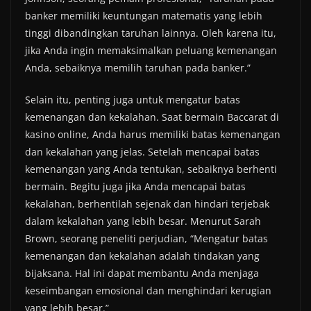
banker memiliki keuntungan matematis yang lebih
tinggi dibandingkan taruhan lainnya. Oleh karena itu,
jika Anda ingin memaksimalkan peluang kemenangan
Anda, sebaiknya memilih taruhan pada banker.”
Selain itu, penting juga untuk mengatur batas
kemenangan dan kekalahan. Saat bermain Baccarat di
kasino online, Anda harus memiliki batas kemenangan
dan kekalahan yang jelas. Setelah mencapai batas
kemenangan yang Anda tentukan, sebaiknya berhenti
bermain. Begitu juga jika Anda mencapai batas
kekalahan, berhentilah sejenak dan hindari terjebak
dalam kekalahan yang lebih besar. Menurut Sarah
Brown, seorang peneliti perjudian, “Mengatur batas
kemenangan dan kekalahan adalah tindakan yang
bijaksana. Hal ini dapat membantu Anda menjaga
keseimbangan emosional dan menghindari kerugian
yang lebih besar.”