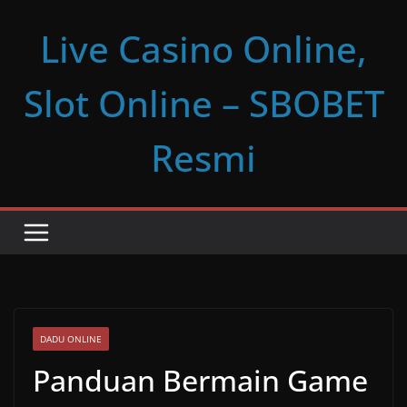
Skip
Live Casino Online,
to
content
Slot Online – SBOBET
Resmi
DADU ONLINE
Panduan Bermain Game