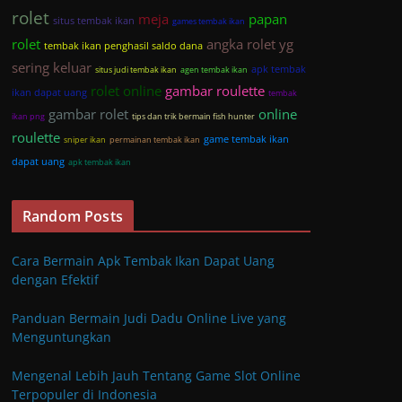
rolet
meja
papan
situs tembak ikan
games tembak ikan
rolet
angka rolet yg
tembak ikan penghasil saldo dana
sering keluar
apk tembak
situs judi tembak ikan
agen tembak ikan
rolet online
gambar roulette
ikan dapat uang
tembak
gambar rolet
online
ikan png
tips dan trik bermain fish hunter
roulette
game tembak ikan
sniper ikan
permainan tembak ikan
dapat uang
apk tembak ikan
Random Posts
Cara Bermain Apk Tembak Ikan Dapat Uang
dengan Efektif
Panduan Bermain Judi Dadu Online Live yang
Menguntungkan
Mengenal Lebih Jauh Tentang Game Slot Online
Terpopuler di Indonesia