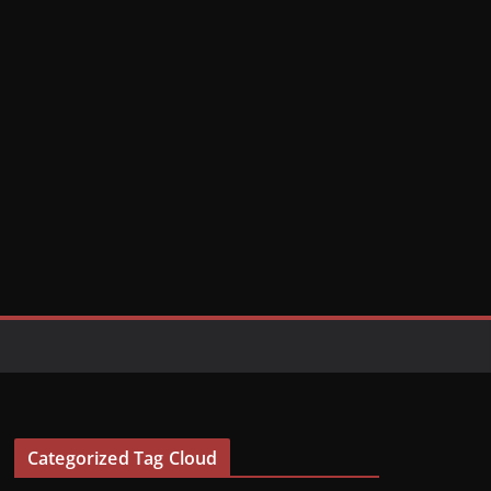
Categorized Tag Cloud