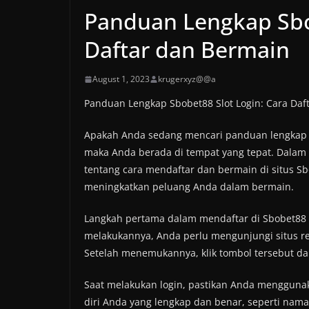
Panduan Lengkap Sbob
Daftar dan Bermain
August 1, 2023
krugerxyz@@a
Panduan Lengkap Sbobet88 Slot Login: Cara Daf
Apakah Anda sedang mencari panduan lengkap un
maka Anda berada di tempat yang tepat. Dalam a
tentang cara mendaftar dan bermain di situs Sb
meningkatkan peluang Anda dalam bermain.
Langkah pertama dalam mendaftar di Sbobet88 S
melakukannya, Anda perlu mengunjungi situs re
Setelah menemukannya, klik tombol tersebut da
Saat melakukan login, pastikan Anda menggunaka
diri Anda yang lengkap dan benar, seperti nama 