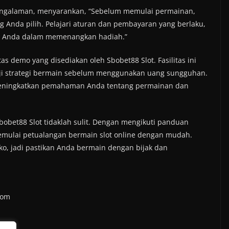
pengalaman, menyarankan, “Sebelum memulai permainan,
Anda pilih. Pelajari aturan dan pembayaran yang berlaku,
ng Anda dalam memenangkan hadiah.”
as demo yang disediakan oleh Sbobet88 Slot. Fasilitas ini
i strategi bermain sebelum menggunakan uang sungguhan.
 meningkatkan pemahaman Anda tentang permainan dan
obet88 Slot tidaklah sulit. Dengan mengikuti panduan
emulai petualangan bermain slot online dengan mudah.
iko, jadi pastikan Anda bermain dengan bijak dan
com