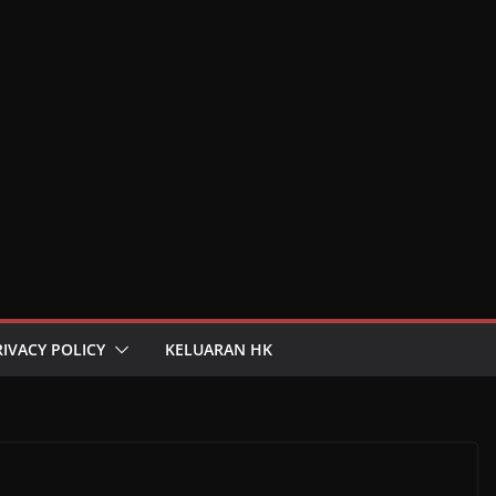
RIVACY POLICY
KELUARAN HK