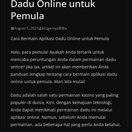
Dadu Online untuk
Pemula
August 1, 2023
krugerxyz@@a
Cara Bermain Aplikasi Dadu Online untuk Pemula
Halo, para pemula! Apakah Anda tertarik untuk
mencoba peruntungan Anda dalam permainan dadu
online? Jika iya, artikel ini akan memberikan Anda
panduan lengkap tentang cara bermain aplikasi dadu
online untuk pemula. Mari kita mulai!
Dadu adalah salah satu permainan kasino yang paling
populer di dunia. Kini, dengan kemajuan teknologi,
Anda dapat menikmati permainan dadu ini melalui
aplikasi online. Namun, sebelum Anda memulai
permainan, ada beberapa hal yang perlu Anda ketahui.