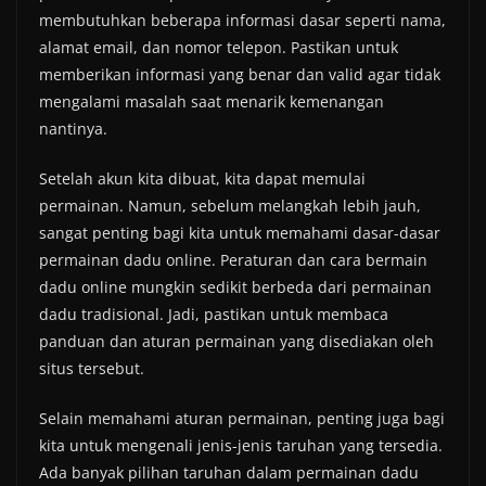
membutuhkan beberapa informasi dasar seperti nama,
alamat email, dan nomor telepon. Pastikan untuk
memberikan informasi yang benar dan valid agar tidak
mengalami masalah saat menarik kemenangan
nantinya.
Setelah akun kita dibuat, kita dapat memulai
permainan. Namun, sebelum melangkah lebih jauh,
sangat penting bagi kita untuk memahami dasar-dasar
permainan dadu online. Peraturan dan cara bermain
dadu online mungkin sedikit berbeda dari permainan
dadu tradisional. Jadi, pastikan untuk membaca
panduan dan aturan permainan yang disediakan oleh
situs tersebut.
Selain memahami aturan permainan, penting juga bagi
kita untuk mengenali jenis-jenis taruhan yang tersedia.
Ada banyak pilihan taruhan dalam permainan dadu