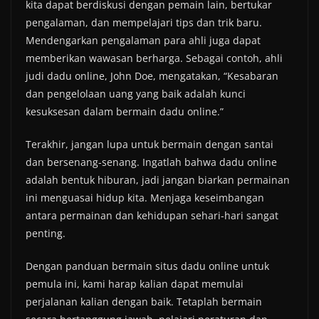
kita dapat berdiskusi dengan pemain lain, bertukar
pengalaman, dan mempelajari tips dan trik baru.
Mendengarkan pengalaman para ahli juga dapat
memberikan wawasan berharga. Sebagai contoh, ahli
judi dadu online, John Doe, mengatakan, “Kesabaran
dan pengelolaan uang yang baik adalah kunci
kesuksesan dalam bermain dadu online.”
Terakhir, jangan lupa untuk bermain dengan santai
dan bersenang-senang. Ingatlah bahwa dadu online
adalah bentuk hiburan, jadi jangan biarkan permainan
ini menguasai hidup kita. Menjaga keseimbangan
antara permainan dan kehidupan sehari-hari sangat
penting.
Dengan panduan bermain situs dadu online untuk
pemula ini, kami harap kalian dapat memulai
perjalanan kalian dengan baik. Tetaplah bermain