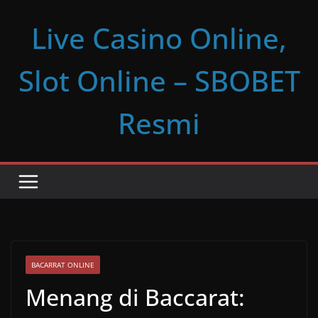
Skip
Live Casino Online,
to
content
Slot Online – SBOBET
Resmi
BACARRAT ONLINE
Menang di Baccarat: