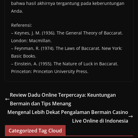
bahwa hasil akhirnya tergantung pada keberuntungan
Anda.
Referensi:
– Keynes, J. M. (1936). The General Theory of Baccarat.
London: Macmillan.
– Feynman, R. (1974). The Laws of Baccarat. New York:
Basic Books.
– Einstein, A. (1955). The Nature of Luck in Baccarat.
Princeton: Princeton University Press.
Review Dadu Online Terpercaya: Keuntungan
Bermain dan Tips Menang
Mengenal Lebih Dekat Pengalaman Bermain Casino
Live Online di Indonesia
Categorized Tag Cloud