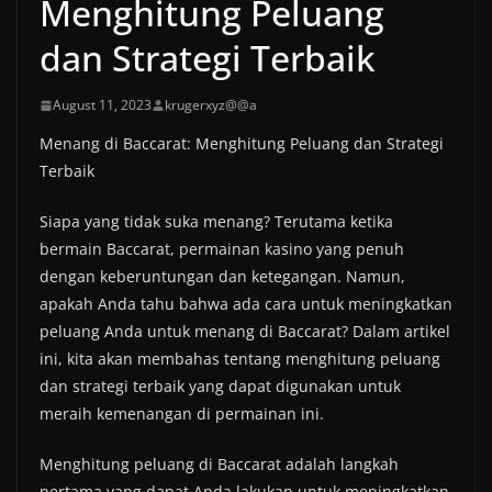
Menghitung Peluang
dan Strategi Terbaik
August 11, 2023
krugerxyz@@a
Menang di Baccarat: Menghitung Peluang dan Strategi
Terbaik
Siapa yang tidak suka menang? Terutama ketika
bermain Baccarat, permainan kasino yang penuh
dengan keberuntungan dan ketegangan. Namun,
apakah Anda tahu bahwa ada cara untuk meningkatkan
peluang Anda untuk menang di Baccarat? Dalam artikel
ini, kita akan membahas tentang menghitung peluang
dan strategi terbaik yang dapat digunakan untuk
meraih kemenangan di permainan ini.
Menghitung peluang di Baccarat adalah langkah
pertama yang dapat Anda lakukan untuk meningkatkan