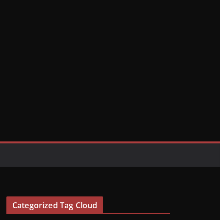
Categorized Tag Cloud