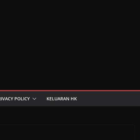
RIVACY POLICY
KELUARAN HK