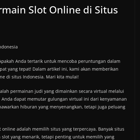
ain Slot Online di Situs
Indonesia
! Apakah Anda tertarik untuk mencoba peruntungan dalam
mpat yang tepat! Dalam artikel ini, kami akan memberikan
e di situs Indonesia. Mari kita mulai!
adalah permainan judi yang dimainkan secara virtual melalui
l, Anda dapat memutar gulungan virtual ini dari kenyamanan
enawarkan hiburan yang menyenangkan, tetapi juga peluang
online adalah memilih situs yang terpercaya. Banyak situs
slot yang menarik, tetapi penting untuk memilih yang