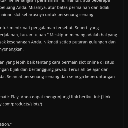
 untuk memenangkan permainan ini. Namun, ada beberapa
eluang Anda. Misalnya, atur batas permainan dan tidak
mainan slot seharusnya untuk bersenang-senang.
untuk menikmati pengalaman tersebut. Seperti yang
perjalanan, bukan tujuan.” Meskipun menang adalah hal yang
ak kesenangan Anda. Nikmati setiap putaran gulungan dan
enyenangkan.
ang lebih baik tentang cara bermain slot online di situs
ngan bijak dan bertanggung jawab. Teruslah belajar dan
Anda. Selamat bersenang-senang dan semoga keberuntungan
tic Play, Anda dapat mengunjungi link berikut ini: [Link
.com/products/slots/)
ation.”