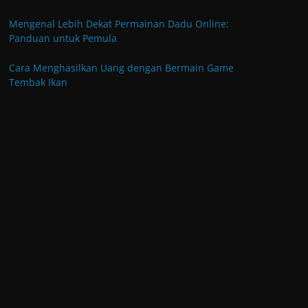
Mengenal Lebih Dekat Permainan Dadu Online:
Panduan untuk Pemula
Cara Menghasilkan Uang dengan Bermain Game
Tembak Ikan