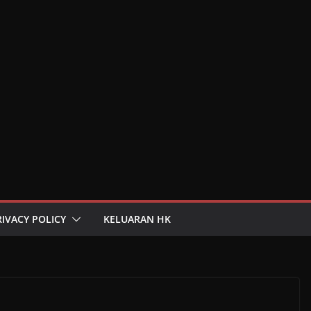
RIVACY POLICY
KELUARAN HK