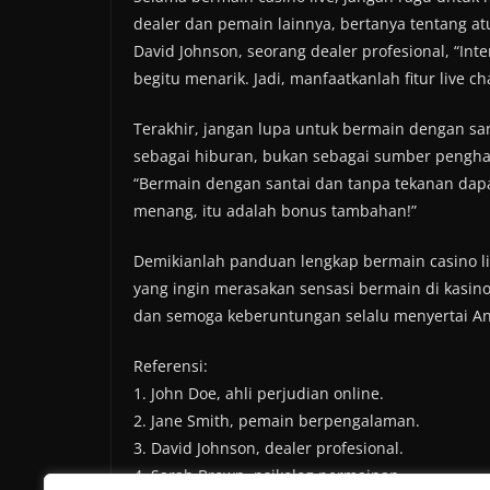
dealer dan pemain lainnya, bertanya tentang a
David Johnson, seorang dealer profesional, “Inte
begitu menarik. Jadi, manfaatkanlah fitur live ch
Terakhir, jangan lupa untuk bermain dengan sa
sebagai hiburan, bukan sebagai sumber pengha
“Bermain dengan santai dan tanpa tekanan dap
menang, itu adalah bonus tambahan!”
Demikianlah panduan lengkap bermain casino li
yang ingin merasakan sensasi bermain di kasi
dan semoga keberuntungan selalu menyertai A
Referensi:
1. John Doe, ahli perjudian online.
2. Jane Smith, pemain berpengalaman.
3. David Johnson, dealer profesional.
4. Sarah Brown, psikolog permainan.