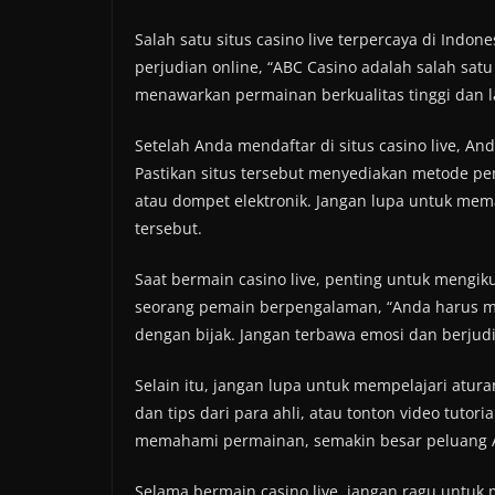
Salah satu situs casino live terpercaya di Indo
perjudian online, “ABC Casino adalah salah satu
menawarkan permainan berkualitas tinggi dan l
Setelah Anda mendaftar di situs casino live, A
Pastikan situs tersebut menyediakan metode p
atau dompet elektronik. Jangan lupa untuk mem
tersebut.
Saat bermain casino live, penting untuk mengiku
seorang pemain berpengalaman, “Anda harus m
dengan bijak. Jangan terbawa emosi dan berjud
Selain itu, jangan lupa untuk mempelajari atur
dan tips dari para ahli, atau tonton video tu
memahami permainan, semakin besar peluang
Selama bermain casino live, jangan ragu untuk 