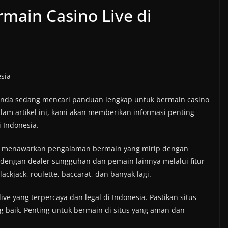
main Casino Live di
sia
ka Anda sedang mencari panduan lengkap untuk bermain casino
alam artikel ini, kami akan memberikan informasi penting
 Indonesia.
ang menawarkan pengalaman bermain yang mirip dengan
i dengan dealer sungguhan dan pemain lainnya melalui fitur
ackjack, roulette, baccarat, dan banyak lagi.
ve yang terpercaya dan legal di Indonesia. Pastikan situs
ng baik. Penting untuk bermain di situs yang aman dan