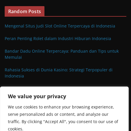
Random Posts
Mengenal Situs Judi Slot Online Terpercaya di Indonesia
Peran Penting Rolet dalam Industri Hiburan Indonesia
Bandar Dadu Online Terpercaya: Panduan dan Tips untuk
Memulai
Rahasia Sukses di Dunia Kasino: Strategi Terpopuler di
Indonesia
Rahasia Sukses Bermain Dadu di Situs Judi Online
We value your privacy
We use cookies to enhance your browsing experience,
serve personalized ads or content, and analyze our
traffic. By clicking "Accept All", you consent to our use of
cookies.
Copyright © 2026
Live Casino Online, Slot Online – SBOBET