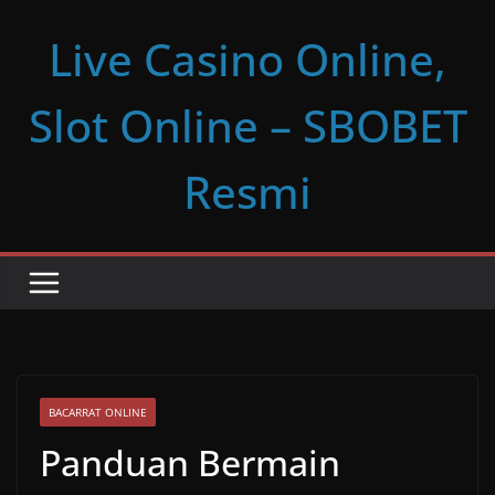
Skip
Live Casino Online,
to
content
Slot Online – SBOBET
Resmi
BACARRAT ONLINE
Panduan Bermain