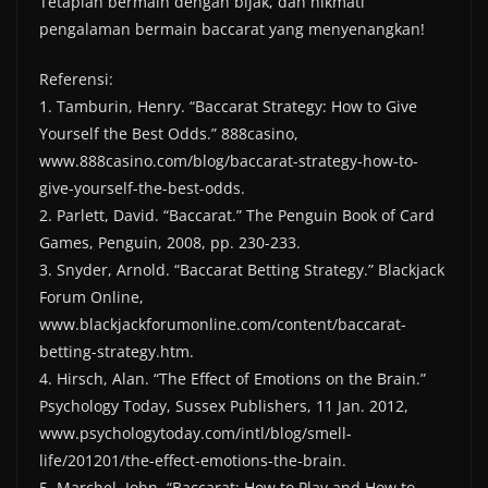
Tetaplah bermain dengan bijak, dan nikmati
pengalaman bermain baccarat yang menyenangkan!
Referensi:
1. Tamburin, Henry. “Baccarat Strategy: How to Give
Yourself the Best Odds.” 888casino,
www.888casino.com/blog/baccarat-strategy-how-to-
give-yourself-the-best-odds.
2. Parlett, David. “Baccarat.” The Penguin Book of Card
Games, Penguin, 2008, pp. 230-233.
3. Snyder, Arnold. “Baccarat Betting Strategy.” Blackjack
Forum Online,
www.blackjackforumonline.com/content/baccarat-
betting-strategy.htm.
4. Hirsch, Alan. “The Effect of Emotions on the Brain.”
Psychology Today, Sussex Publishers, 11 Jan. 2012,
www.psychologytoday.com/intl/blog/smell-
life/201201/the-effect-emotions-the-brain.
5. Marchel, John. “Baccarat: How to Play and How to