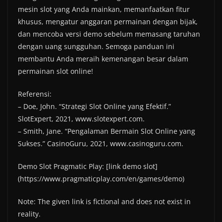
mesin slot yang Anda mainkan, memanfaatkan fitur
khusus, mengatur anggaran permainan dengan bijak,
dan mencoba versi demo sebelum memasang taruhan
dengan uang sungguhan. Semoga panduan ini
membantu Anda meraih kemenangan besar dalam
permainan slot online!
Referensi:
– Doe, John. “Strategi Slot Online yang Efektif.”
SlotExpert, 2021, www.slotexpert.com.
– Smith, Jane. “Pengalaman Bermain Slot Online yang
Sukses.” CasinoGuru, 2021, www.casinoguru.com.
Demo Slot Pragmatic Play: [link demo slot]
(https://www.pragmaticplay.com/en/games/demo)
Note: The given link is fictional and does not exist in
reality.