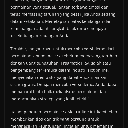
permainan yang sesuai. Jangan terbawa emosi dan
terus memasang taruhan yang besar jika Anda sedang
dalam kekalahan. Menetapkan batas kehilangan dan
kemenangan adalah langkah bijak untuk menjaga
keseimbangan keuangan Anda.
Terakhir, jangan ragu untuk mencoba versi demo dari
permainan slot online 777 sebelum memasang taruhan
dengan uang sungguhan. Pragmatic Play, salah satu
pengembang terkemuka dalam industri slot online,
menyediakan demo slot yang dapat Anda mainkan
secara gratis. Dengan mencoba versi demo, Anda dapat
memahami lebih baik mekanisme permainan dan
merencanakan strategi yang lebih efektif.
Dalam panduan bermain 777 Slot Online ini, kami telah
memberikan tips dan trik yang berguna untuk
menghasilkan keuntungan. Ingatlah untuk memahami