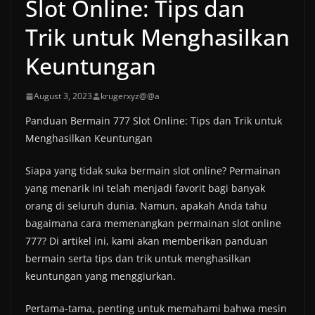
Slot Online: Tips dan
Trik untuk Menghasilkan
Keuntungan
August 3, 2023
krugerxyz@@a
Panduan Bermain 777 Slot Online: Tips dan Trik untuk
Menghasilkan Keuntungan
Siapa yang tidak suka bermain slot online? Permainan
yang menarik ini telah menjadi favorit bagi banyak
orang di seluruh dunia. Namun, apakah Anda tahu
bagaimana cara memenangkan permainan slot online
777? Di artikel ini, kami akan memberikan panduan
bermain serta tips dan trik untuk menghasilkan
keuntungan yang menggiurkan.
Pertama-tama, penting untuk memahami bahwa mesin