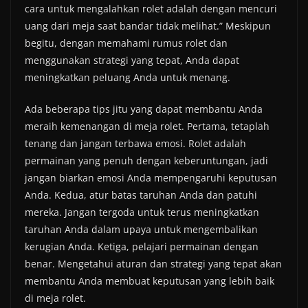
cara untuk mengalahkan rolet adalah dengan mencuri
uang dari meja saat bandar tidak melihat.” Meskipun
begitu, dengan memahami rumus rolet dan
menggunakan strategi yang tepat, Anda dapat
meningkatkan peluang Anda untuk menang.
Ada beberapa tips jitu yang dapat membantu Anda
meraih kemenangan di meja rolet. Pertama, tetaplah
tenang dan jangan terbawa emosi. Rolet adalah
permainan yang penuh dengan keberuntungan, jadi
jangan biarkan emosi Anda mempengaruhi keputusan
Anda. Kedua, atur batas taruhan Anda dan patuhi
mereka. Jangan tergoda untuk terus meningkatkan
taruhan Anda dalam upaya untuk mengembalikan
kerugian Anda. Ketiga, pelajari permainan dengan
benar. Mengetahui aturan dan strategi yang tepat akan
membantu Anda membuat keputusan yang lebih baik
di meja rolet.