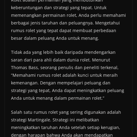
keberuntungan dan strategi yang tepat. Untuk
memenangkan permainan rolet, Anda perlu memahami
berbagai jenis taruhan dan peluangnya. Mengetahui
rumus rolet yang tepat dapat membuat perbedaan
besar dalam peluang Anda untuk menang.
Tidak ada yang lebih baik daripada mendengarkan
saran dari para ahli dalam dunia rolet. Menurut
Thomas Bass, seorang penulis dan peneliti terkenal,
“Memahami rumus rolet adalah kunci untuk meraih
kemenangan. Dengan mempelajari peluang dan
strategi yang tepat, Anda dapat meningkatkan peluang
Anda untuk menang dalam permainan rolet.”
Salah satu rumus rolet yang sering digunakan adalah
strategi Martingale. Strategi ini melibatkan
meningkatkan taruhan Anda setelah setiap kerugian,
dengan harapan bahwa Anda akan mendapatkan