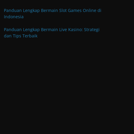
Panduan Lengkap Bermain Slot Games Online di
Indonesia
Panduan Lengkap Bermain Live Kasino: Strategi
dan Tips Terbaik