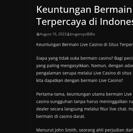
Keuntungan Bermain L
Terpercaya di Indone
August 16, 2023
krugerxyz@@a
Keuntungan Bermain Live Casino di Situs Terper
Siapa yang tidak suka bermain casino? Bagi peci
yang paling mengasyikkan. Namun, dengan adan
pengalaman serupa melalui Live Casino di situs
kita dapatkan dengan bermain Live Casino?
Pertama-tama, keuntungan utama bermain Live C
casino sungguhan tanpa harus meninggalkan rum
dealer secara langsung melalui fitur live chat.
bermain di casino darat.
Menurut John Smith, seorang ahli perjudian dari