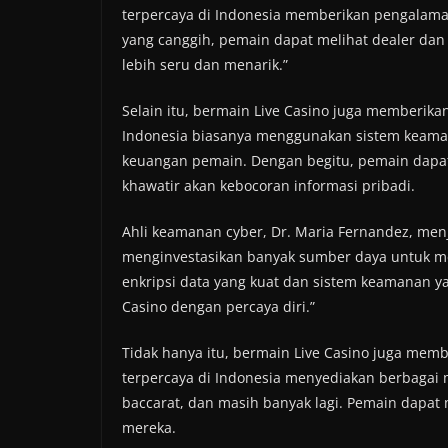
terpercaya di Indonesia memberikan pengalaman 
yang canggih, pemain dapat melihat dealer da
lebih seru dan menarik.”
Selain itu, bermain Live Casino juga memberika
Indonesia biasanya menggunakan sistem keaman
keuangan pemain. Dengan begitu, pemain dapa
khawatir akan kebocoran informasi pribadi.
Ahli keamanan cyber, Dr. Maria Fernandez, menje
menginvestasikan banyak sumber daya untuk 
enkripsi data yang kuat dan sistem keamanan ya
Casino dengan percaya diri.”
Tidak hanya itu, bermain Live Casino juga memb
terpercaya di Indonesia menyediakan berbagai m
baccarat, dan masih banyak lagi. Pemain dapat
mereka.