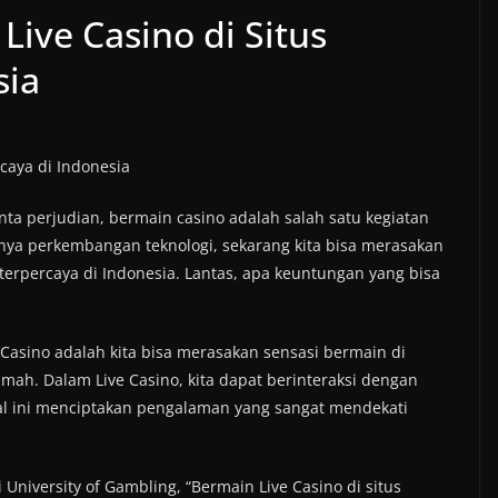
ive Casino di Situs
sia
caya di Indonesia
nta perjudian, bermain casino adalah salah satu kegiatan
ya perkembangan teknologi, sekarang kita bisa merasakan
 terpercaya di Indonesia. Lantas, apa keuntungan yang bisa
asino adalah kita bisa merasakan sensasi bermain di
ah. Dalam Live Casino, kita dapat berinteraksi dengan
 Hal ini menciptakan pengalaman yang sangat mendekati
 University of Gambling, “Bermain Live Casino di situs