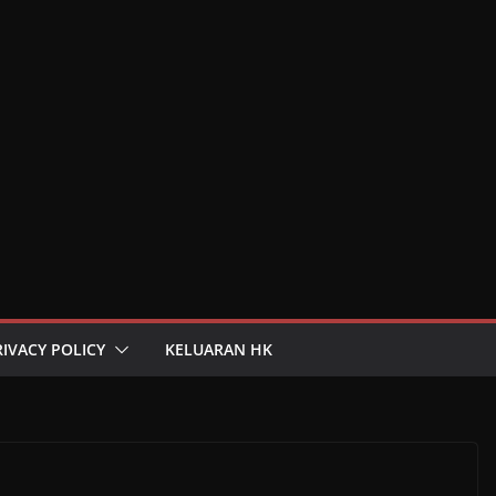
RIVACY POLICY
KELUARAN HK