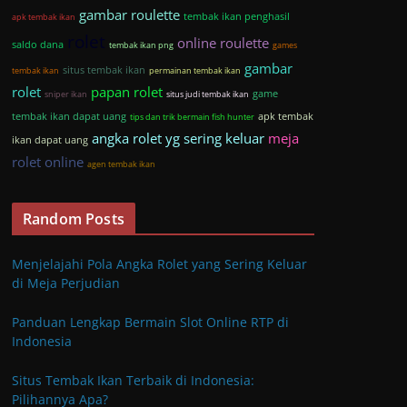
gambar roulette
tembak ikan penghasil
apk tembak ikan
rolet
online roulette
saldo dana
tembak ikan png
games
gambar
situs tembak ikan
tembak ikan
permainan tembak ikan
rolet
papan rolet
game
sniper ikan
situs judi tembak ikan
tembak ikan dapat uang
apk tembak
tips dan trik bermain fish hunter
angka rolet yg sering keluar
meja
ikan dapat uang
rolet online
agen tembak ikan
Random Posts
Menjelajahi Pola Angka Rolet yang Sering Keluar
di Meja Perjudian
Panduan Lengkap Bermain Slot Online RTP di
Indonesia
Situs Tembak Ikan Terbaik di Indonesia:
Pilihannya Apa?