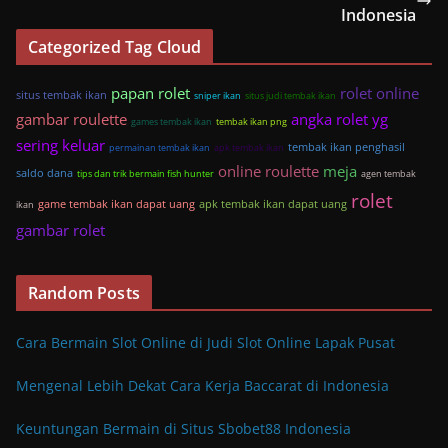
Indonesia
Categorized Tag Cloud
papan rolet
rolet online
situs tembak ikan
sniper ikan
situs judi tembak ikan
gambar roulette
angka rolet yg
games tembak ikan
tembak ikan png
sering keluar
tembak ikan penghasil
permainan tembak ikan
apk tembak ikan
online roulette
meja
saldo dana
tips dan trik bermain fish hunter
agen tembak
rolet
game tembak ikan dapat uang
apk tembak ikan dapat uang
ikan
gambar rolet
Random Posts
Cara Bermain Slot Online di Judi Slot Online Lapak Pusat
Mengenal Lebih Dekat Cara Kerja Baccarat di Indonesia
Keuntungan Bermain di Situs Sbobet88 Indonesia