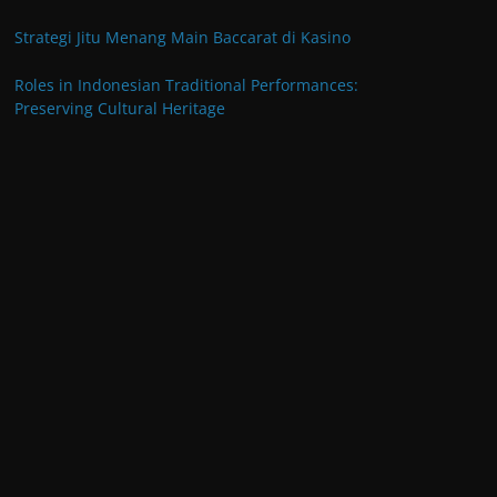
Strategi Jitu Menang Main Baccarat di Kasino
Roles in Indonesian Traditional Performances:
Preserving Cultural Heritage