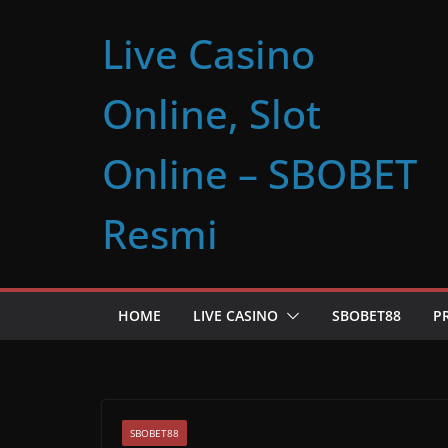
Skip
Live Casino
to
content
Online, Slot
Online – SBOBET
Resmi
HOME
LIVE CASINO
SBOBET88
P
SBOBET88