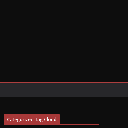
Categorized Tag Cloud