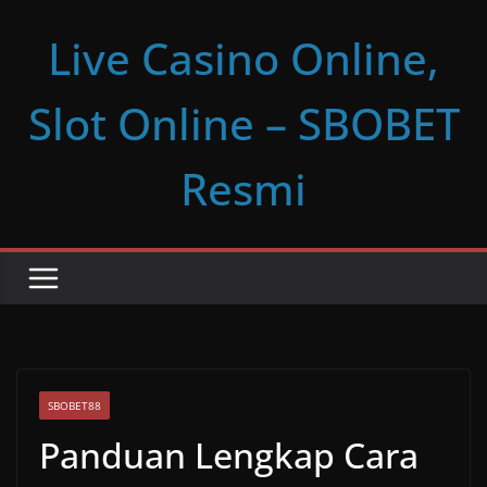
Skip
Live Casino Online,
to
content
Slot Online – SBOBET
Resmi
SBOBET88
Panduan Lengkap Cara