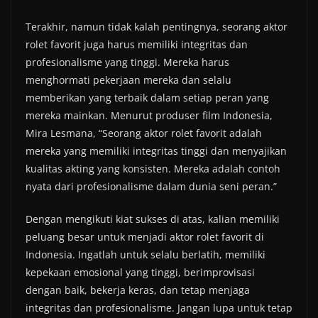
Terakhir, namun tidak kalah pentingnya, seorang aktor
rolet favorit juga harus memiliki integritas dan
profesionalisme yang tinggi. Mereka harus
menghormati pekerjaan mereka dan selalu
memberikan yang terbaik dalam setiap peran yang
mereka mainkan. Menurut produser film Indonesia,
Mira Lesmana, “Seorang aktor rolet favorit adalah
mereka yang memiliki integritas tinggi dan menyajikan
kualitas akting yang konsisten. Mereka adalah contoh
nyata dari profesionalisme dalam dunia seni peran.”
Dengan mengikuti kiat sukses di atas, kalian memiliki
peluang besar untuk menjadi aktor rolet favorit di
Indonesia. Ingatlah untuk selalu berlatih, memiliki
kepekaan emosional yang tinggi, berimprovisasi
dengan baik, bekerja keras, dan tetap menjaga
integritas dan profesionalisme. Jangan lupa untuk tetap