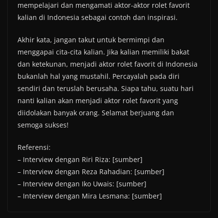
mempelajari dan mengamati aktor-aktor rolet favorit
kalian di Indonesia sebagai contoh dan inspirasi.
Akhir kata, jangan takut untuk bermimpi dan
menggapai cita-cita kalian. Jika kalian memiliki bakat
dan ketekunan, menjadi aktor rolet favorit di Indonesia
bukanlah hal yang mustahil. Percayalah pada diri
sendiri dan teruslah berusaha. Siapa tahu, suatu hari
nanti kalian akan menjadi aktor rolet favorit yang
diidolakan banyak orang. Selamat berjuang dan
semoga sukses!
Referensi:
– Interview dengan Riri Riza: [sumber]
– Interview dengan Reza Rahadian: [sumber]
– Interview dengan Iko Uwais: [sumber]
– Interview dengan Mira Lesmana: [sumber]