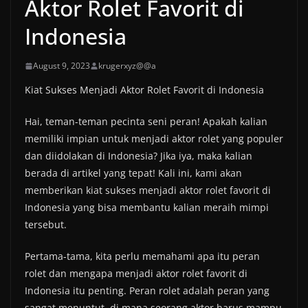
Aktor Rolet Favorit di
Indonesia
August 9, 2023
krugerxyz@@a
Kiat Sukses Menjadi Aktor Rolet Favorit di Indonesia
Hai, teman-teman pecinta seni peran! Apakah kalian
memiliki impian untuk menjadi aktor rolet yang populer
dan diidolakan di Indonesia? Jika iya, maka kalian
berada di artikel yang tepat! Kali ini, kami akan
memberikan kiat sukses menjadi aktor rolet favorit di
Indonesia yang bisa membantu kalian meraih mimpi
tersebut.
Pertama-tama, kita perlu memahami apa itu peran
rolet dan mengapa menjadi aktor rolet favorit di
Indonesia itu penting. Peran rolet adalah peran yang
sangat menuntut, di mana seorang aktor harus mampu