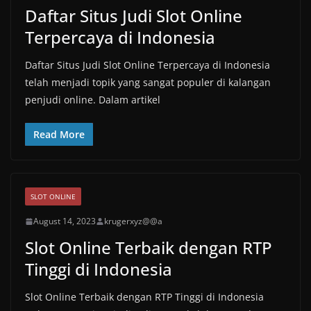
Daftar Situs Judi Slot Online
Terpercaya di Indonesia
Daftar Situs Judi Slot Online Terpercaya di Indonesia
telah menjadi topik yang sangat populer di kalangan
penjudi online. Dalam artikel
Read More
SLOT ONLINE
August 14, 2023
krugerxyz@@a
Slot Online Terbaik dengan RTP
Tinggi di Indonesia
Slot Online Terbaik dengan RTP Tinggi di Indonesia