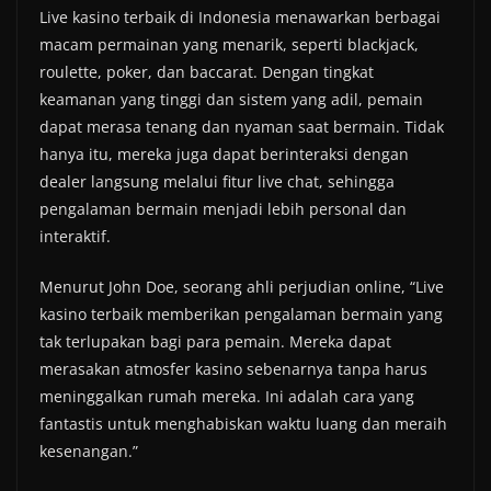
Live kasino terbaik di Indonesia menawarkan berbagai
macam permainan yang menarik, seperti blackjack,
roulette, poker, dan baccarat. Dengan tingkat
keamanan yang tinggi dan sistem yang adil, pemain
dapat merasa tenang dan nyaman saat bermain. Tidak
hanya itu, mereka juga dapat berinteraksi dengan
dealer langsung melalui fitur live chat, sehingga
pengalaman bermain menjadi lebih personal dan
interaktif.
Menurut John Doe, seorang ahli perjudian online, “Live
kasino terbaik memberikan pengalaman bermain yang
tak terlupakan bagi para pemain. Mereka dapat
merasakan atmosfer kasino sebenarnya tanpa harus
meninggalkan rumah mereka. Ini adalah cara yang
fantastis untuk menghabiskan waktu luang dan meraih
kesenangan.”