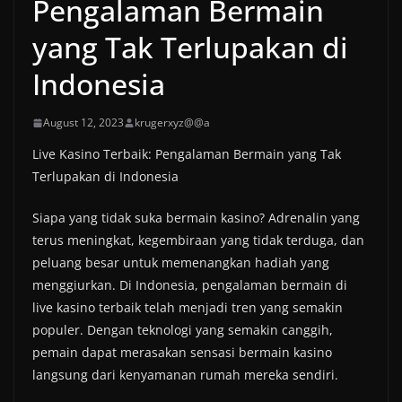
Pengalaman Bermain
yang Tak Terlupakan di
Indonesia
August 12, 2023
krugerxyz@@a
Live Kasino Terbaik: Pengalaman Bermain yang Tak
Terlupakan di Indonesia
Siapa yang tidak suka bermain kasino? Adrenalin yang
terus meningkat, kegembiraan yang tidak terduga, dan
peluang besar untuk memenangkan hadiah yang
menggiurkan. Di Indonesia, pengalaman bermain di
live kasino terbaik telah menjadi tren yang semakin
populer. Dengan teknologi yang semakin canggih,
pemain dapat merasakan sensasi bermain kasino
langsung dari kenyamanan rumah mereka sendiri.