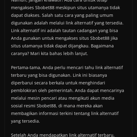
mengakses Sbobet88 meskipun situs utamanya tidak
dapat diakses. Salah satu cara yang paling umum
digunakan adalah melalui link alternatif yang tersedia.
Link alternatif ini adalah tautan cadangan yang bisa
Anda gunakan untuk mengakses situs Sbobet88 jika
situs utamanya tidak dapat dijangkau. Bagaimana
caranya? Mari kita bahas lebih lanjut.
Pertama-tama, Anda perlu mencari tahu link alternatif
terbaru yang bisa digunakan. Link ini biasanya
diperbarui secara berkala untuk menghindari
pemblokiran oleh pemerintah. Anda dapat mencarinya
melalui mesin pencari atau mengikuti akun media
sosial resmi Sbobet88, di mana mereka akan
membagikan informasi terkini tentang link alternatif
yang tersedia.
Setelah Anda mendapatkan link alternatif terbaru,