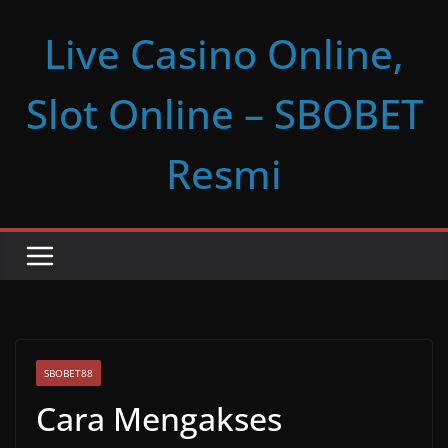
Skip
Live Casino Online,
to
content
Slot Online – SBOBET
Resmi
SBOBET88
Cara Mengakses