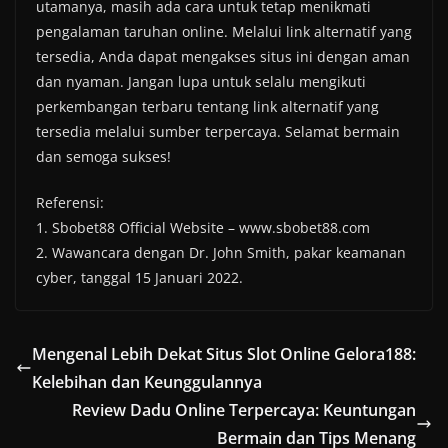
utamanya, masih ada cara untuk tetap menikmati
pengalaman taruhan online. Melalui link alternatif yang
tersedia, Anda dapat mengakses situs ini dengan aman
dan nyaman. Jangan lupa untuk selalu mengikuti
perkembangan terbaru tentang link alternatif yang
tersedia melalui sumber terpercaya. Selamat bermain
dan semoga sukses!
Referensi:
1. Sbobet88 Official Website – www.sbobet88.com
2. Wawancara dengan Dr. John Smith, pakar keamanan
cyber, tanggal 15 Januari 2022.
Mengenal Lebih Dekat Situs Slot Online Gelora188:
Kelebihan dan Keunggulannya
Review Dadu Online Terpercaya: Keuntungan
Bermain dan Tips Menang