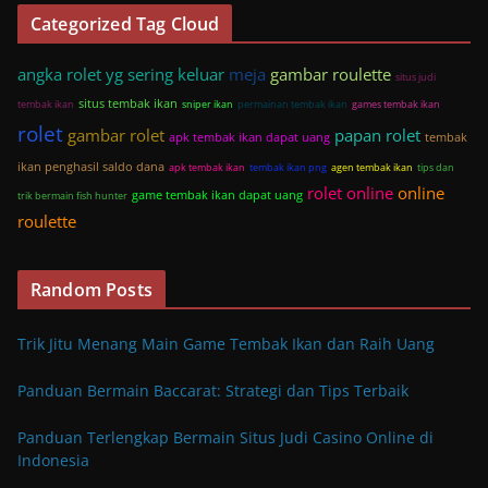
Categorized Tag Cloud
angka rolet yg sering keluar
meja
gambar roulette
situs judi
situs tembak ikan
tembak ikan
sniper ikan
permainan tembak ikan
games tembak ikan
rolet
gambar rolet
papan rolet
apk tembak ikan dapat uang
tembak
ikan penghasil saldo dana
apk tembak ikan
tembak ikan png
agen tembak ikan
tips dan
rolet online
online
game tembak ikan dapat uang
trik bermain fish hunter
roulette
Random Posts
Trik Jitu Menang Main Game Tembak Ikan dan Raih Uang
Panduan Bermain Baccarat: Strategi dan Tips Terbaik
Panduan Terlengkap Bermain Situs Judi Casino Online di
Indonesia