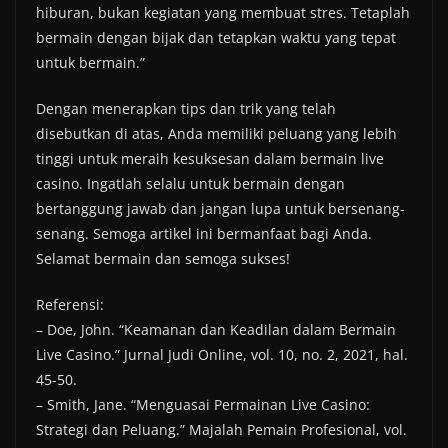
hiburan, bukan kegiatan yang membuat stres. Tetaplah
bermain dengan bijak dan tetapkan waktu yang tepat
untuk bermain.”
Dengan menerapkan tips dan trik yang telah
disebutkan di atas, Anda memiliki peluang yang lebih
tinggi untuk meraih kesuksesan dalam bermain live
casino. Ingatlah selalu untuk bermain dengan
bertanggung jawab dan jangan lupa untuk bersenang-
senang. Semoga artikel ini bermanfaat bagi Anda.
Selamat bermain dan semoga sukses!
Referensi:
– Doe, John. “Keamanan dan Keadilan dalam Bermain
Live Casino.” Jurnal Judi Online, vol. 10, no. 2, 2021, hal.
45-50.
– Smith, Jane. “Menguasai Permainan Live Casino:
Strategi dan Peluang.” Majalah Pemain Profesional, vol.