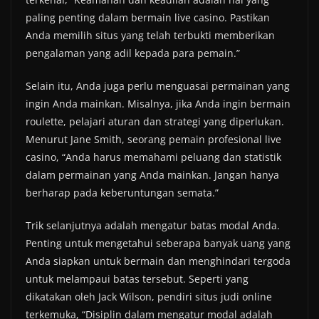
paling penting dalam bermain live casino. Pastikan
Anda memilih situs yang telah terbukti memberikan
pengalaman yang adil kepada para pemain.”
Selain itu, Anda juga perlu menguasai permainan yang
ingin Anda mainkan. Misalnya, jika Anda ingin bermain
roulette, pelajari aturan dan strategi yang diperlukan.
Menurut Jane Smith, seorang pemain profesional live
casino, “Anda harus memahami peluang dan statistik
dalam permainan yang Anda mainkan. Jangan hanya
berharap pada keberuntungan semata.”
Trik selanjutnya adalah mengatur batas modal Anda.
Penting untuk mengetahui seberapa banyak uang yang
Anda siapkan untuk bermain dan menghindari tergoda
untuk melampaui batas tersebut. Seperti yang
dikatakan oleh Jack Wilson, pendiri situs judi online
terkemuka, “Disiplin dalam mengatur modal adalah