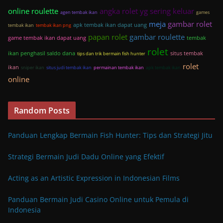
online roulette
angka rolet yg sering keluar
agen tembak ikan
games
meja
gambar rolet
apk tembak ikan dapat uang
tembak ikan
tembak ikan png
papan rolet
gambar roulette
game tembak ikan dapat uang
tembak
rolet
ikan penghasil saldo dana
situs tembak
tips dan trik bermain fish hunter
rolet
ikan
sniper ikan
situs judi tembak ikan
permainan tembak ikan
apk tembak ikan
online
Random Posts
Panduan Lengkap Bermain Fish Hunter: Tips dan Strategi Jitu
Strategi Bermain Judi Dadu Online yang Efektif
Acting as an Artistic Expression in Indonesian Films
Panduan Bermain Judi Casino Online untuk Pemula di
Indonesia