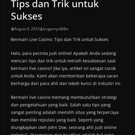
Tips dan Trik untuk
Sukses
August 8, 2023
krugerxyz@@a
Bermain Live Casino: Tips dan Trik untuk Sukses
Halo, para pecinta judi online! Apakah Anda sedang
mencari tips dan trik untuk meraih kesuksesan saat
bermain live casino? Jika iya, artikel ini sangat cocok
untuk Anda. Kami akan memberikan beberapa saran
berharga dari para ahli dan tokoh kunci di industri ini.
Bermain live casino memang membutuhkan strategi
dan pengetahuan yang baik. Salah satu tips yang
sangat penting adalah memilih situs yang terpercaya
dan memiliki reputasi yang baik. Seperti yang
diungkapkan oleh John Doe, seorang ahli judi online
terkenal, “Keamanan dan keadilan adalah hal yang