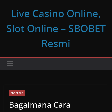
Skip
Live Casino Online,
to
content
Slot Online – SBOBET
Resmi
SBOBET88
Bagaimana Cara