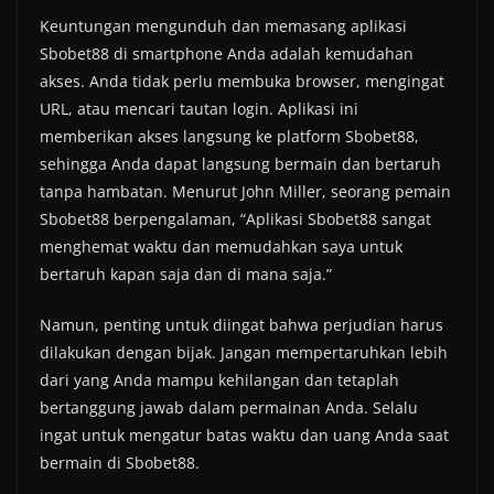
Keuntungan mengunduh dan memasang aplikasi
Sbobet88 di smartphone Anda adalah kemudahan
akses. Anda tidak perlu membuka browser, mengingat
URL, atau mencari tautan login. Aplikasi ini
memberikan akses langsung ke platform Sbobet88,
sehingga Anda dapat langsung bermain dan bertaruh
tanpa hambatan. Menurut John Miller, seorang pemain
Sbobet88 berpengalaman, “Aplikasi Sbobet88 sangat
menghemat waktu dan memudahkan saya untuk
bertaruh kapan saja dan di mana saja.”
Namun, penting untuk diingat bahwa perjudian harus
dilakukan dengan bijak. Jangan mempertaruhkan lebih
dari yang Anda mampu kehilangan dan tetaplah
bertanggung jawab dalam permainan Anda. Selalu
ingat untuk mengatur batas waktu dan uang Anda saat
bermain di Sbobet88.