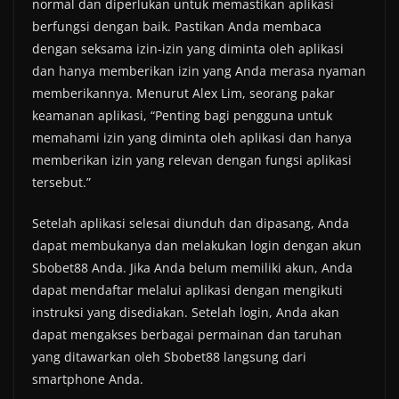
normal dan diperlukan untuk memastikan aplikasi
berfungsi dengan baik. Pastikan Anda membaca
dengan seksama izin-izin yang diminta oleh aplikasi
dan hanya memberikan izin yang Anda merasa nyaman
memberikannya. Menurut Alex Lim, seorang pakar
keamanan aplikasi, “Penting bagi pengguna untuk
memahami izin yang diminta oleh aplikasi dan hanya
memberikan izin yang relevan dengan fungsi aplikasi
tersebut.”
Setelah aplikasi selesai diunduh dan dipasang, Anda
dapat membukanya dan melakukan login dengan akun
Sbobet88 Anda. Jika Anda belum memiliki akun, Anda
dapat mendaftar melalui aplikasi dengan mengikuti
instruksi yang disediakan. Setelah login, Anda akan
dapat mengakses berbagai permainan dan taruhan
yang ditawarkan oleh Sbobet88 langsung dari
smartphone Anda.