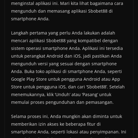
menginstal aplikasi ini. Mari kita lihat bagaimana cara
mengunduh dan memasang aplikasi Sbobet88 di
smartphone Anda.
Langkah pertama yang perlu Anda lakukan adalah
mencari aplikasi Sbobet88 yang kompatibel dengan
sistem operasi smartphone Anda. Aplikasi ini tersedia
untuk perangkat Android dan iOS, jadi pastikan Anda
mengunduh versi yang sesuai dengan smartphone
Anda. Buka toko aplikasi di smartphone Anda, seperti
Google Play Store untuk pengguna Android atau App
Store untuk pengguna iOS, dan cari ‘Sbobet88’. Setelah
menemukannya, klik ‘Unduh’ atau ‘Pasang’ untuk
memulai proses pengunduhan dan pemasangan.
Selama proses ini, Anda mungkin akan diminta untuk
memberikan izin akses ke beberapa fitur di
smartphone Anda, seperti lokasi atau penyimpanan. Ini