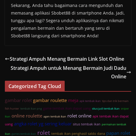
Sekarang, Anda tahu bagaimana cara mengunduh dan
memasang aplikasi Sbobet88 di smartphone Anda. Jadi,
tunggu apa lagi? Segera unduh aplikasinya dan nikmati
pengalaman bermain dan bertaruh yang seru di
Sbobet88 langsung dari smartphone Anda!
Strategi Ampuh Menang Bermain Link Slot Online
Strategi Ampuh untuk Menang Bermain Judi Dadu
Online
Categorized Tag Cloud
gambar rolet
gambar roulette
meja
apk tembak ikan
tips dan trik bermain
game tembak ikan dapat uang
fish hunter
tembak ikan png
situs judi tembak ikan
sniper
online roulette
rolet online
apk tembak ikan dapat
ikan
agen tembak ikan
angka rolet yg sering keluar
uang
situs tembak ikan
permainan tembak
rolet
papan rolet
tembak ikan penghasil saldo dana
ikan
games tembak ikan