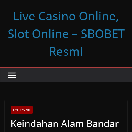
Skip
Live Casino Online,
to
content
Slot Online – SBOBET
Resmi
LIVE CASINO
Keindahan Alam Bandar