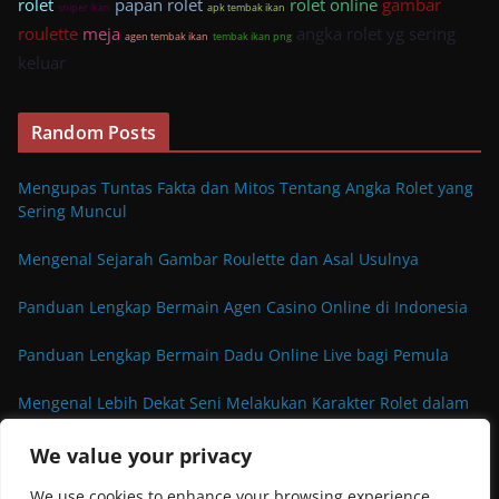
rolet
papan rolet
rolet online
gambar
sniper ikan
apk tembak ikan
roulette
meja
angka rolet yg sering
agen tembak ikan
tembak ikan png
keluar
Random Posts
Mengupas Tuntas Fakta dan Mitos Tentang Angka Rolet yang
Sering Muncul
Mengenal Sejarah Gambar Roulette dan Asal Usulnya
Panduan Lengkap Bermain Agen Casino Online di Indonesia
Panduan Lengkap Bermain Dadu Online Live bagi Pemula
Mengenal Lebih Dekat Seni Melakukan Karakter Rolet dalam
Dunia Teater
We value your privacy
We use cookies to enhance your browsing experience,