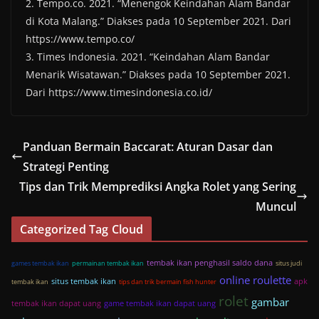
2. Tempo.co. 2021. “Menengok Keindahan Alam Bandar
di Kota Malang.” Diakses pada 10 September 2021. Dari
https://www.tempo.co/
3. Times Indonesia. 2021. “Keindahan Alam Bandar
Menarik Wisatawan.” Diakses pada 10 September 2021.
Dari https://www.timesindonesia.co.id/
Panduan Bermain Baccarat: Aturan Dasar dan
Strategi Penting
Tips dan Trik Memprediksi Angka Rolet yang Sering
Muncul
Categorized Tag Cloud
tembak ikan penghasil saldo dana
games tembak ikan
permainan tembak ikan
situs judi
online roulette
situs tembak ikan
apk
tembak ikan
tips dan trik bermain fish hunter
rolet
gambar
tembak ikan dapat uang
game tembak ikan dapat uang