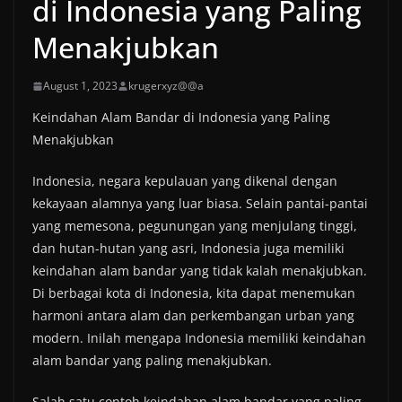
di Indonesia yang Paling
Menakjubkan
August 1, 2023
krugerxyz@@a
Keindahan Alam Bandar di Indonesia yang Paling
Menakjubkan
Indonesia, negara kepulauan yang dikenal dengan
kekayaan alamnya yang luar biasa. Selain pantai-pantai
yang memesona, pegunungan yang menjulang tinggi,
dan hutan-hutan yang asri, Indonesia juga memiliki
keindahan alam bandar yang tidak kalah menakjubkan.
Di berbagai kota di Indonesia, kita dapat menemukan
harmoni antara alam dan perkembangan urban yang
modern. Inilah mengapa Indonesia memiliki keindahan
alam bandar yang paling menakjubkan.
Salah satu contoh keindahan alam bandar yang paling