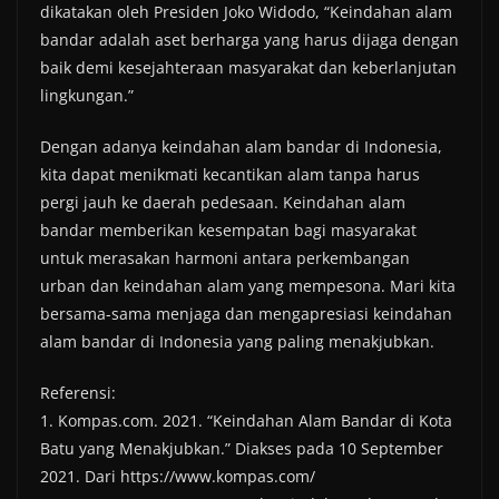
dikatakan oleh Presiden Joko Widodo, “Keindahan alam
bandar adalah aset berharga yang harus dijaga dengan
baik demi kesejahteraan masyarakat dan keberlanjutan
lingkungan.”
Dengan adanya keindahan alam bandar di Indonesia,
kita dapat menikmati kecantikan alam tanpa harus
pergi jauh ke daerah pedesaan. Keindahan alam
bandar memberikan kesempatan bagi masyarakat
untuk merasakan harmoni antara perkembangan
urban dan keindahan alam yang mempesona. Mari kita
bersama-sama menjaga dan mengapresiasi keindahan
alam bandar di Indonesia yang paling menakjubkan.
Referensi:
1. Kompas.com. 2021. “Keindahan Alam Bandar di Kota
Batu yang Menakjubkan.” Diakses pada 10 September
2021. Dari https://www.kompas.com/