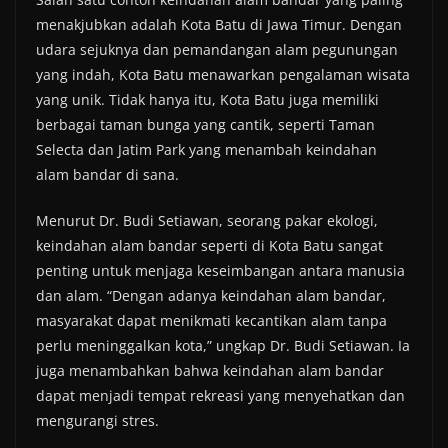
menakjubkan adalah Kota Batu di Jawa Timur. Dengan
udara sejuknya dan pemandangan alam pegunungan
yang indah, Kota Batu menawarkan pengalaman wisata
yang unik. Tidak hanya itu, Kota Batu juga memiliki
berbagai taman bunga yang cantik, seperti Taman
Selecta dan Jatim Park yang menambah keindahan
alam bandar di sana.
Menurut Dr. Budi Setiawan, seorang pakar ekologi,
keindahan alam bandar seperti di Kota Batu sangat
penting untuk menjaga keseimbangan antara manusia
dan alam. “Dengan adanya keindahan alam bandar,
masyarakat dapat menikmati kecantikan alam tanpa
perlu meninggalkan kota,” ungkap Dr. Budi Setiawan. Ia
juga menambahkan bahwa keindahan alam bandar
dapat menjadi tempat rekreasi yang menyehatkan dan
mengurangi stres.