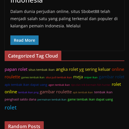
Dalam dunia perjudian online, situs Sbobet88 telah
menjadi salah satu yang paling terkenal dan populer di
kalangan pemain Indonesia. Melalui
Read More
Categorized Tag Cloud
papan rolet
angka rolet yg sering keluar
online
situs tembak ikan
roulette
meja
gambar rolet
games tembak ikan
situs judi tembak ikan
sniper ikan
rolet
apk tembak ikan dapat uang
agen tembak ikan
tips dan trik bermain fish hunter
online
gambar roulette
tembak ikan
tembak ikan png
apk tembak ikan
penghasil saldo dana
game tembak ikan dapat uang
permainan tembak ikan
rolet
Random Posts