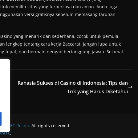
tuk memilih situs yang terpercaya dan aman. Anda juga
nggunakan versi gratisnya sebelum memasang taruhan
kasino yang menarik dan sederhana, cocok untuk pemula.
an lengkap tentang cara kerja Baccarat. Jangan lupa untuk
ng tepat, dan bermain dengan bertanggung jawab. Selamat
RI
Rahasia Sukses di Casino di Indonesia: Tips dan
Trik yang Harus Diketahui
– SBOBET Resmi
. All rights reserved.
ress
.