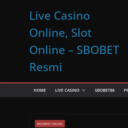
Skip
Live Casino
to
content
Online, Slot
Online – SBOBET
Resmi
HOME
LIVE CASINO
SBOBET88
P
BACARRAT ONLINE