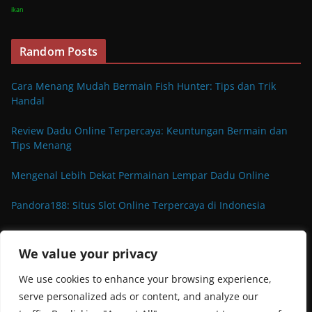
ikan
Random Posts
Cara Menang Mudah Bermain Fish Hunter: Tips dan Trik
Handal
Review Dadu Online Terpercaya: Keuntungan Bermain dan
Tips Menang
Mengenal Lebih Dekat Permainan Lempar Dadu Online
Pandora188: Situs Slot Online Terpercaya di Indonesia
Mengenal Jenis-jenis Senjata di Situs Tembak Ikan
We value your privacy
We use cookies to enhance your browsing experience,
serve personalized ads or content, and analyze our