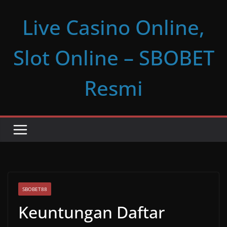
Skip
Live Casino Online,
to
content
Slot Online – SBOBET
Resmi
SBOBET88
Keuntungan Daftar